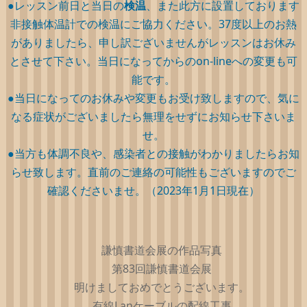
●レッスン前日と当日の
検温
、また此方に設置しております
非接触体温計での検温にご協力ください。37度以上のお熱
がありましたら、申し訳ございませんがレッスンはお休み
とさせて下さい。当日になってからのon-lineへの変更も可
能です。
●当日になってのお休みや変更もお受け致しますので、気に
なる症状がございましたら無理をせずにお知らせ下さいま
せ。
●当方も体調不良や、感染者との接触がわかりましたらお知
らせ致します。直前のご連絡の可能性もございますのでご
確認くださいませ。（2023年1月1日現在）
謙慎書道会展の作品写真
第83回謙慎書道会展
明けましておめでとうございます。
有線Lanケーブルの配線工事