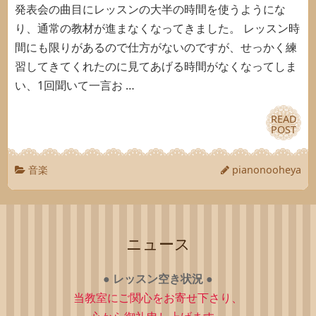
発表会の曲目にレッスンの大半の時間を使うようにな
り、通常の教材が進まなくなってきました。 レッスン時
間にも限りがあるので仕方がないのですが、せっかく練
習してきてくれたのに見てあげる時間がなくなってしま
い、1回聞いて一言お …
READ
READ
POST
POST
音楽
pianonooheya
ニュース
●
レッスン空き状況
●
当教室にご関心をお寄せ下さり、