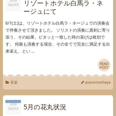
リゾートホテル白馬ラ・ネ
2019
2019
06/03
06/03
ージュにて
6/1(土)は、リゾートホテル白馬ラ・ネージュでの演奏会
で伴奏させて頂きました。 ソリストの演奏に真剣に寄り
添う、その結果、ピタッと一致した時の喜びは格別で
す。 何曲も演奏する場合、その全てで完全に満足する出
来栄え、とい …
READ
READ
POST
POST
音楽
pianonooheya
2019
2019
5月の花丸状況
06/02
06/02