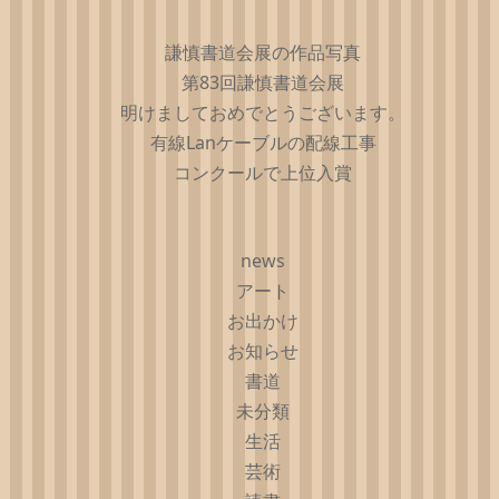
謙慎書道会展の作品写真
第83回謙慎書道会展
明けましておめでとうございます。
有線Lanケーブルの配線工事
コンクールで上位入賞
news
アート
お出かけ
お知らせ
書道
未分類
生活
芸術