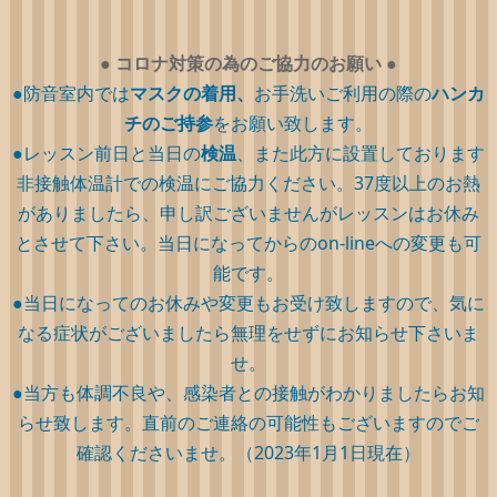
●
コロナ対策の為のご協力のお願い
●
●防音室内では
マスクの着用、
お手洗いご利用の際の
ハンカ
チのご持参
をお願い致します。
●レッスン前日と当日の
検温
、また此方に設置しております
非接触体温計での検温にご協力ください。37度以上のお熱
がありましたら、申し訳ございませんがレッスンはお休み
とさせて下さい。当日になってからのon-lineへの変更も可
能です。
●当日になってのお休みや変更もお受け致しますので、気に
なる症状がございましたら無理をせずにお知らせ下さいま
せ。
●当方も体調不良や、感染者との接触がわかりましたらお知
らせ致します。直前のご連絡の可能性もございますのでご
確認くださいませ。（2023年1月1日現在）