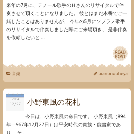
来年の7月に、テノール歌手のＨさんのリサイタルで伴
奏させて頂くことになりました。 彼とはまだ本番でご一
緒したことはありませんが、 今年の5月にソプラノ歌手
のリサイタルで伴奏しました際にご来場頂き、 是非伴奏
を依頼したいと …
READ
READ
POST
POST
音楽
pianonooheya
2014
2014
小野東風の花札
12/27
12/27
今日は、小野東風の命日です。 小野東風（894
年―967年12月27日）は平安時代の貴族・能書家であ
り、 そ …