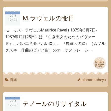
2014
2014
M.ラヴェルの命日
12/28
12/28
モーリス・ラヴェルMaurice Ravel ( 1875年3月7日-
1937年12月28日）は 『亡き王女のためのパヴァー
ヌ』、バレエ音楽『ボレロ』、 『展覧会の絵』（ムソル
グスキー作曲のピアノ曲）のオーケストレーシ …
READ
READ
POST
POST
音楽
pianonooheya
2014
2014
テノールのリサイタル
12/28
12/28