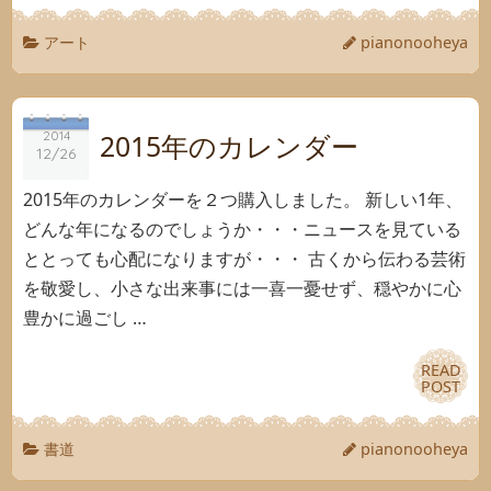
アート
pianonooheya
2014
2014
2015年のカレンダー
12/26
12/26
2015年のカレンダーを２つ購入しました。 新しい1年、
どんな年になるのでしょうか・・・ニュースを見ている
ととっても心配になりますが・・・ 古くから伝わる芸術
を敬愛し、小さな出来事には一喜一憂せず、穏やかに心
豊かに過ごし …
READ
READ
POST
POST
書道
pianonooheya