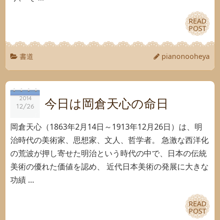
READ
READ
POST
POST
書道
pianonooheya
2014
2014
今日は岡倉天心の命日
12/26
12/26
岡倉天心（1863年2月14日～1913年12月26日）は、明
治時代の美術家、思想家、文人、哲学者。 急激な西洋化
の荒波が押し寄せた明治という時代の中で、日本の伝統
美術の優れた価値を認め、 近代日本美術の発展に大きな
功績 …
READ
READ
POST
POST