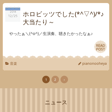
ホロビッツでした(*^▽^)/*♪
2014
2014
12/25
12/25
大当たり～
やったぁ＼(^o^)／生演奏、聴きたかったなぁ♪
READ
READ
POST
POST
音楽
pianonooheya
1
2
›
ニュース