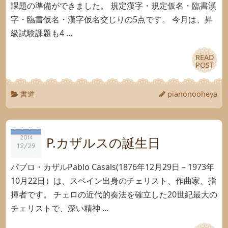
課題の準備ができました。 規定漢字・規定仮名・臨書漢
字・臨書仮名・漢字仮名交じりの5点です。 今月は、昇
級試験課題も4 …
READ
READ
POST
POST
書道
pianonooheya
2014
2014
P.カザルスの誕生日
12/29
12/29
パブロ・カザルPablo Casals(1876年12月29日 – 1973年
10月22日）は、スペイン出身のチェリスト、作曲家、指
揮者です。 チェロの近代的奏法を確立した20世紀最大の
チェリストで、深い精神 …