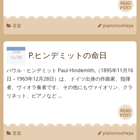
READ
READ
POST
POST
音楽
pianonooheya
2014
2014
P.ヒンデミットの命日
12/28
12/28
パウル・ヒンデミット Paul Hindemith,（1895年11月16
日 – 1963年12月28日）は、 ドイツ出身の作曲家、指揮
者、ヴィオラ奏者です。 その他にもヴァイオリン、クラ
リネット、ピアノなど …
READ
READ
POST
POST
音楽
pianonooheya