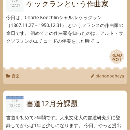
2014
2014
ケックランという作曲家
12/31
12/31
今日は、Charle Koechlinシャルル ケックラン
（1867.11.27－1950.12.31） というフランスの作曲家の
命日です。 初めてこの作曲家を知ったのは、アルト・サ
クソフォンのエチュードの伴奏をした時で …
READ
READ
POST
POST
音楽
pianonooheya
2014
2014
書道12月分課題
12/30
12/30
書道を初めて2年弱です。大東文化大の書道研究所に登
録してからは1年と少しになります。 今日、やっと提出