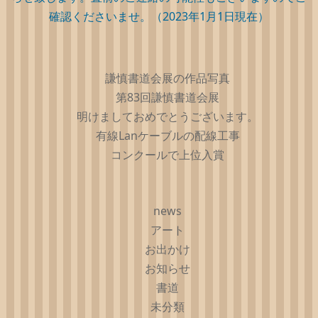
確認くださいませ。（2023年1月1日現在）
謙慎書道会展の作品写真
第83回謙慎書道会展
明けましておめでとうございます。
有線Lanケーブルの配線工事
コンクールで上位入賞
news
アート
お出かけ
お知らせ
書道
未分類