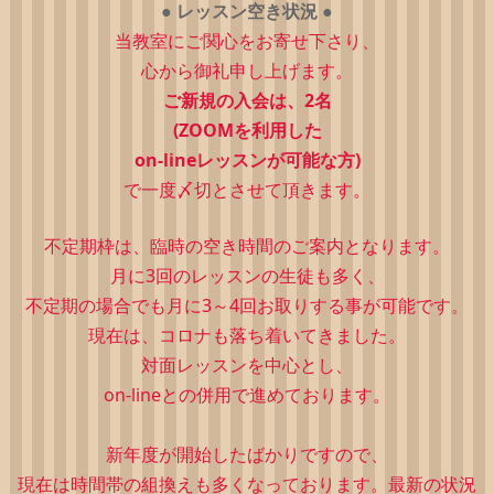
●
レッスン空き状況
●
当教室にご関心をお寄せ下さり、
心から御礼申し上げます。
ご新規の入会は、2
名
(ZOOMを利用した
on-lineレッスンが可能な方)
で一度〆切とさせて頂きます。
不定期枠は、
臨時の空き時間のご案内となります。
月に3回のレッスンの生徒も多く、
不定期の場合でも月に3～4回お取りする事が可能です。
現在は、コロナも落ち着いてきました。
対面レッスンを中心とし、
on-lineとの併用で進めております。
新年度が開始したばかりですので、
現在は時間帯の組換えも多くなっております。最新の状況