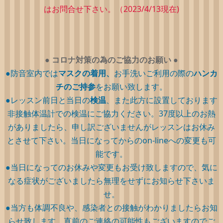
はお問合せ下さい。（2023/4/13現在)
●
コロナ対策の為のご協力のお願い
●
●防音室内では
マスクの着用、
お手洗いご利用の際の
ハンカ
チのご持参
をお願い致します。
●レッスン前日と当日の
検温
、また此方に設置しております
非接触体温計での検温にご協力ください。37度以上のお熱
がありましたら、申し訳ございませんがレッスンはお休み
とさせて下さい。当日になってからのon-lineへの変更も可
能です。
●当日になってのお休みや変更もお受け致しますので、気に
なる症状がございましたら無理をせずにお知らせ下さいま
せ。
●当方も体調不良や、感染者との接触がわかりましたらお知
らせ致します。直前のご連絡の可能性もございますのでご