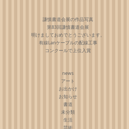
謙慎書道会展の作品写真
第83回謙慎書道会展
明けましておめでとうございます。
有線Lanケーブルの配線工事
コンクールで上位入賞
news
アート
お出かけ
お知らせ
書道
未分類
生活
芸術