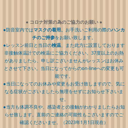
●
コロナ対策の為のご協力のお願い
●
●防音室内では
マスクの着用、
お手洗いご利用の際の
ハンカ
チのご持参
をお願い致します。
●レッスン前日と当日の
検温
、また此方に設置しております
非接触体温計での検温にご協力ください。37度以上のお熱
がありましたら、申し訳ございませんがレッスンはお休み
とさせて下さい。当日になってからのon-lineへの変更も可
能です。
●当日になってのお休みや変更もお受け致しますので、気に
なる症状がございましたら無理をせずにお知らせ下さいま
せ。
●当方も体調不良や、感染者との接触がわかりましたらお知
らせ致します。直前のご連絡の可能性もございますのでご
確認くださいませ。（2023年1月1日現在）