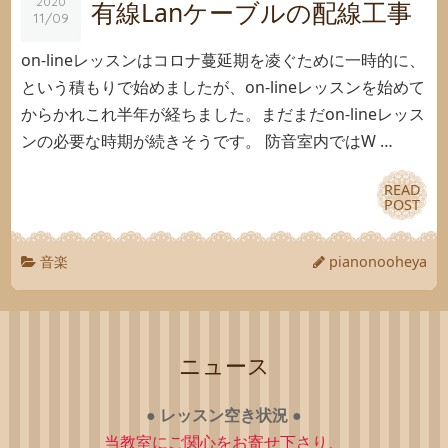
2020
2020
有線Lanケーブルの配線工事
11/09
11/09
on-lineレッスンはコロナ蔓延期を凌ぐために一時的に、
という積もりで始めましたが、on-lineレッスンを始めて
からかれこれ半年が経ちました。まだまだon-lineレッス
ンの必要な時期が続きそうです。 防音室内ではW …
READ
READ
POST
POST
音楽
pianonooheya
ニュース
●
レッスン空き状況
●
当教室にご関心をお寄せ下さり、