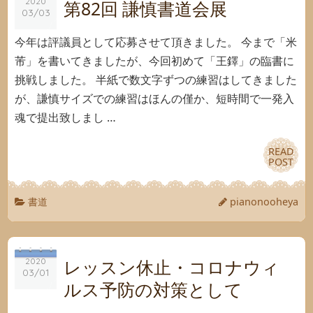
2020
2020
第82回 謙慎書道会展
03/03
03/03
今年は評議員として応募させて頂きました。 今まで「米
芾」を書いてきましたが、今回初めて「王鐸」の臨書に
挑戦しました。 半紙で数文字ずつの練習はしてきました
が、謙慎サイズでの練習はほんの僅か、短時間で一発入
魂で提出致しまし …
READ
READ
POST
POST
書道
pianonooheya
レッスン休止・コロナウィ
2020
2020
03/01
03/01
ルス予防の対策として