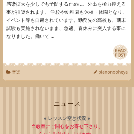
感染拡大を少しでも予防するために、外出を極力控える
事が推奨されます。 学校や幼稚園も休校・休園となり、
イベント等も自粛されています。勤務先の高校も、期末
試験も実施されないまま、急遽、春休みに突入する事に
なりました。働いて …
READ
READ
POST
POST
音楽
pianonooheya
ニュース
●
レッスン空き状況
●
当教室にご関心をお寄せ下さり、