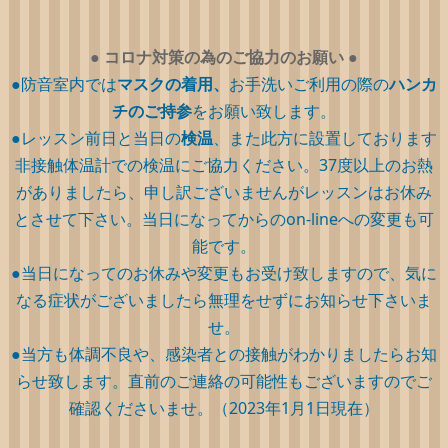
●
コロナ対策の為のご協力のお願い
●
●防音室内では
マスクの着用、
お手洗いご利用の際の
ハンカ
チのご持参
をお願い致します。
●レッスン前日と当日の
検温
、また此方に設置しております
非接触体温計での検温にご協力ください。37度以上のお熱
がありましたら、申し訳ございませんがレッスンはお休み
とさせて下さい。当日になってからのon-lineへの変更も可
能です。
●当日になってのお休みや変更もお受け致しますので、気に
なる症状がございましたら無理をせずにお知らせ下さいま
せ。
●当方も体調不良や、感染者との接触がわかりましたらお知
らせ致します。直前のご連絡の可能性もございますのでご
確認くださいませ。（2023年1月1日現在）