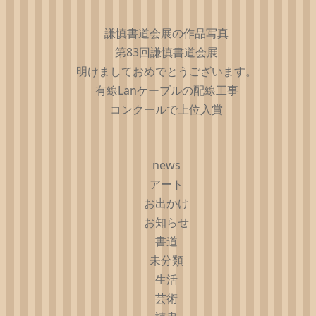
謙慎書道会展の作品写真
第83回謙慎書道会展
明けましておめでとうございます。
有線Lanケーブルの配線工事
コンクールで上位入賞
news
アート
お出かけ
お知らせ
書道
未分類
生活
芸術