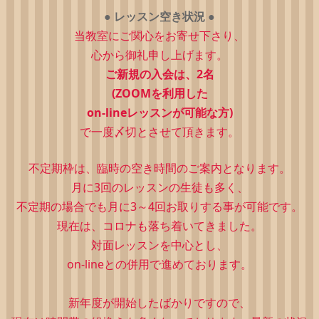
●
レッスン空き状況
●
当教室にご関心をお寄せ下さり、
心から御礼申し上げます。
ご新規の入会は、2
名
(ZOOMを利用した
on-lineレッスンが可能な方)
で一度〆切とさせて頂きます。
不定期枠は、
臨時の空き時間のご案内となります。
月に3回のレッスンの生徒も多く、
不定期の場合でも月に3～4回お取りする事が可能です。
現在は、コロナも落ち着いてきました。
対面レッスンを中心とし、
on-lineとの併用で進めております。
新年度が開始したばかりですので、