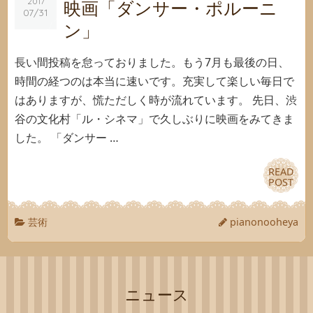
映画「ダンサー・ポルーニ
2017
2017
07/31
07/31
ン」
長い間投稿を怠っておりました。もう7月も最後の日、
時間の経つのは本当に速いです。充実して楽しい毎日で
はありますが、慌ただしく時が流れています。 先日、渋
谷の文化村「ル・シネマ」で久しぶりに映画をみてきま
した。 「ダンサー …
READ
READ
POST
POST
芸術
pianonooheya
ニュース