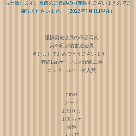
らせ致します。直前のご連絡の可能性もございますのでご
確認くださいませ。（2023年1月1日現在）
謙慎書道会展の作品写真
第83回謙慎書道会展
明けましておめでとうございます。
有線Lanケーブルの配線工事
コンクールで上位入賞
news
アート
お出かけ
お知らせ
書道
未分類