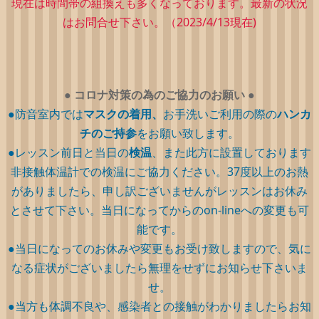
現在は時間帯の組換えも多くなっております。最新の状況
はお問合せ下さい。（2023/4/13現在)
●
コロナ対策の為のご協力のお願い
●
●防音室内では
マスクの着用、
お手洗いご利用の際の
ハンカ
チのご持参
をお願い致します。
●レッスン前日と当日の
検温
、また此方に設置しております
非接触体温計での検温にご協力ください。37度以上のお熱
がありましたら、申し訳ございませんがレッスンはお休み
とさせて下さい。当日になってからのon-lineへの変更も可
能です。
●当日になってのお休みや変更もお受け致しますので、気に
なる症状がございましたら無理をせずにお知らせ下さいま
せ。
●当方も体調不良や、感染者との接触がわかりましたらお知