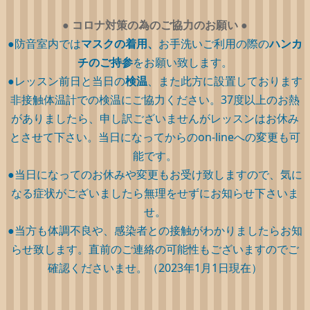
●
コロナ対策の為のご協力のお願い
●
●防音室内では
マスクの着用、
お手洗いご利用の際の
ハンカ
チのご持参
をお願い致します。
●レッスン前日と当日の
検温
、また此方に設置しております
非接触体温計での検温にご協力ください。37度以上のお熱
がありましたら、申し訳ございませんがレッスンはお休み
とさせて下さい。当日になってからのon-lineへの変更も可
能です。
●当日になってのお休みや変更もお受け致しますので、気に
なる症状がございましたら無理をせずにお知らせ下さいま
せ。
●当方も体調不良や、感染者との接触がわかりましたらお知
らせ致します。直前のご連絡の可能性もございますのでご
確認くださいませ。（2023年1月1日現在）