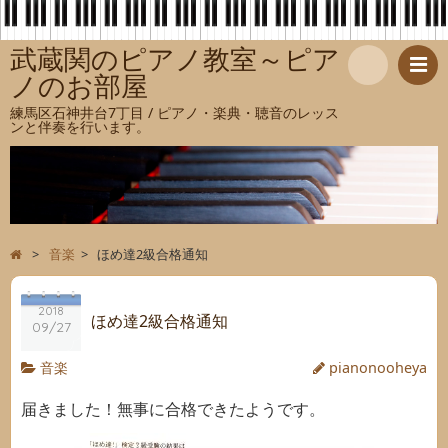
武蔵関のピアノ教室～ピア
ノのお部屋
検
練馬区石神井台7丁目 / ピアノ・楽典・聴音のレッス
ンと伴奏を行います。
索
>
音楽
>
ほめ達2級合格通知
2018
ほめ達2級合格通知
09/27
音楽
pianonooheya
届きました！無事に合格できたようです。