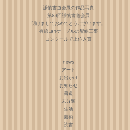
謙慎書道会展の作品写真
第83回謙慎書道会展
明けましておめでとうございます。
有線Lanケーブルの配線工事
コンクールで上位入賞
news
アート
お出かけ
お知らせ
書道
未分類
生活
芸術
読書