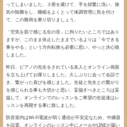
ってしまいました。３密を避けて、手を頻繁に洗い、換
気や除菌をし、睡眠をよくとって体調管理に気を付け
て、この難局を乗り切りましょう。
「空気を肌で感じる生の音」に拘りたいところではあり
ますが、このまま休止したままでいるよりは「今できる
事をやる」という方向転換も必要に思い、やっと決心致
しました。
昨日、ピアノの先生をされている友人とオンライン画面
を立ち上げてお喋りしました。久しぶりに会って会話で
き、繋がった喜びを感じました。生徒と先生との繋がり
を感じられる事も大切かと思い、妥協すべきところは妥
協して、オンラインでのレッスンをご希望の生徒達はレ
ッスンを再開する事に致しました。
防音室内はWi-Fi電波が弱く通信が不安定なため、中継器
を設置。オンラインのレッスン中にメールやLINEが届い