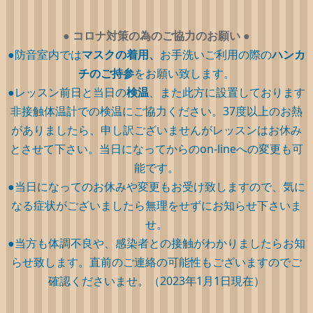
●
コロナ対策の為のご協力のお願い
●
●防音室内では
マスクの着用、
お手洗いご利用の際の
ハンカ
チのご持参
をお願い致します。
●レッスン前日と当日の
検温
、また此方に設置しております
非接触体温計での検温にご協力ください。37度以上のお熱
がありましたら、申し訳ございませんがレッスンはお休み
とさせて下さい。当日になってからのon-lineへの変更も可
能です。
●当日になってのお休みや変更もお受け致しますので、気に
なる症状がございましたら無理をせずにお知らせ下さいま
せ。
●当方も体調不良や、感染者との接触がわかりましたらお知
らせ致します。直前のご連絡の可能性もございますのでご
確認くださいませ。（2023年1月1日現在）