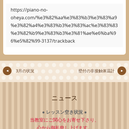
https://piano-no-
oheya.com/%e3%82%aa%e3%83%b3%e3%83%a9
%e3%82%a4%e3%83%b3%e3%83%ac%e3%83%83
%e3%82%b9%e3%83%b3%e3%81%ae%e6%ba%9
6%e5%82%99-3137/trackback
3月の状況
壁付の非接触体温計
ニュース
●
レッスン空き状況
●
当教室にご関心をお寄せ下さり、
心から御礼申し上げます。