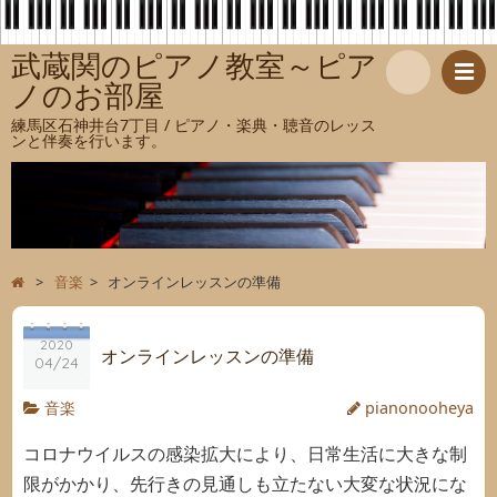
武蔵関のピアノ教室～ピア
ノのお部屋
検
練馬区石神井台7丁目 / ピアノ・楽典・聴音のレッス
ンと伴奏を行います。
索
>
音楽
>
オンラインレッスンの準備
2020
オンラインレッスンの準備
04/24
音楽
pianonooheya
コロナウイルスの感染拡大により、日常生活に大きな制
限がかかり、先行きの見通しも立たない大変な状況にな