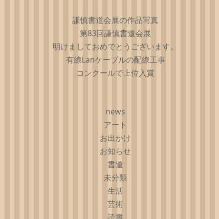
謙慎書道会展の作品写真
第83回謙慎書道会展
明けましておめでとうございます。
有線Lanケーブルの配線工事
コンクールで上位入賞
news
アート
お出かけ
お知らせ
書道
未分類
生活
芸術
読書