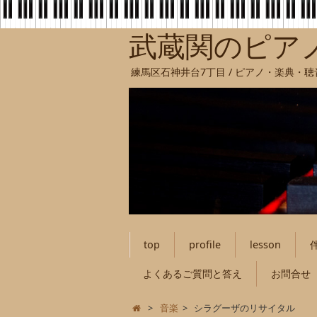
武蔵関のピア
練馬区石神井台7丁目 / ピアノ・楽典・
top
profile
lesson
よくあるご質問と答え
お問合せ
>
音楽
>
シラグーザのリサイタル