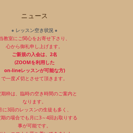
ニュース
●
レッスン空き状況
●
当教室にご関心をお寄せ下さり、
心から御礼申し上げます。
ご新規の入会は、2
名
(ZOOMを利用した
on-lineレッスンが可能な方)
で一度〆切とさせて頂きます。
定期枠は、
臨時の空き時間のご案内と
なります。
月に3回のレッスンの生徒も多く、
定期の場合でも月に3～4回お取りする
事が可能です。