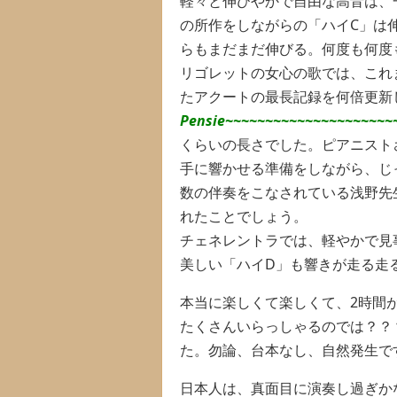
軽々と伸びやかで自由な高音は、
の所作をしながらの「ハイC」は
らもまだまだ伸びる。何度も何度
リゴレットの女心の歌では、これま
たアクートの最長記録を何倍更新
Pensie~~~~~~~~~~~~~~~~~~~~~
くらいの長さでした。ピアニストさ
手に響かせる準備をしながら、じ
数の伴奏をこなされている浅野先
れたことでしょう。
チェネレントラでは、軽やかで見
美しい「ハイD」も響きが走る走
本当に楽しくて楽しくて、2時間
たくさんいらっしゃるのでは？？
た。勿論、台本なし、自然発生です
日本人は、真面目に演奏し過ぎか