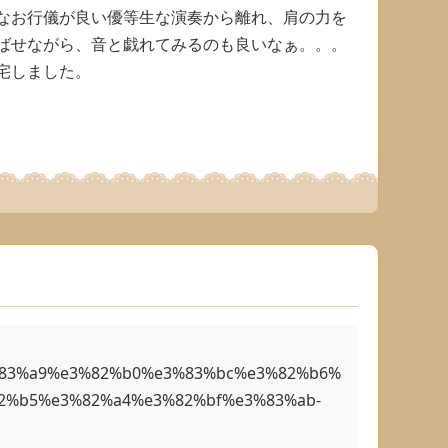
なお行儀が良い優等生な演奏から離れ、肩の力を
ばせながら、音と戯れてみるのも良いなぁ。。。
宅しました。
%83%a9%e3%82%b0%e3%83%bc%e3%82%b6%
2%b5%e3%82%a4%e3%82%bf%e3%83%ab-