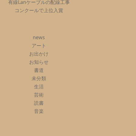
有線Lanケーブルの配線工事
コンクールで上位入賞
news
アート
お出かけ
お知らせ
書道
未分類
生活
芸術
読書
音楽