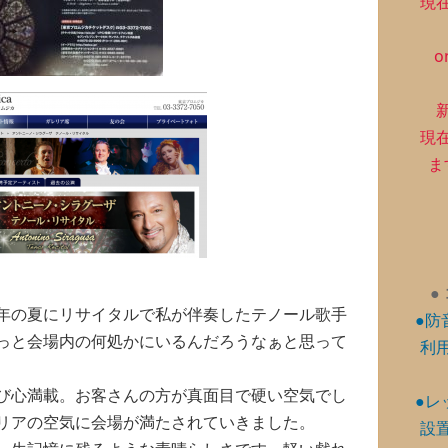
現
o
現
ま
●
年の夏にリサイタルで私が伴奏したテノール歌手
●防
っと会場内の何処かにいるんだろうなぁと思って
利
び心満載。お客さんの方が真面目で硬い空気でし
●レ
リアの空気に会場が満たされていきました。
設