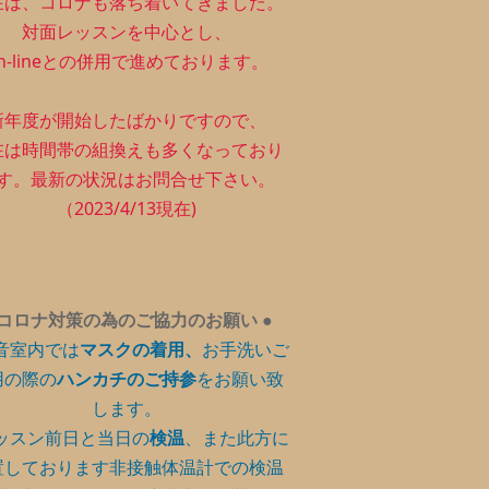
在は、コロナも落ち着いてきました。
対面レッスンを中心とし、
n-lineとの併用で進めております。
新年度が開始したばかりですので、
在は時間帯の組換えも多くなっており
す。最新の状況はお問合せ下さい。
（2023/4/13現在)
コロナ対策の為のご協力のお願い
●
音室内では
マスクの着用、
お手洗いご
用の際の
ハンカチのご持参
をお願い致
します。
ッスン前日と当日の
検温
、また此方に
置しております非接触体温計での検温