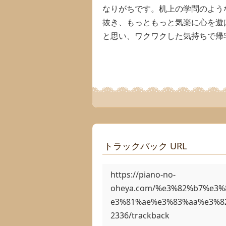
なりがちです。机上の学問のよう
抜き、もっともっと気楽に心を遊
と思い、ワクワクした気持ちで帰
トラックバック URL
https://piano-no-
oheya.com/%e3%82%b7%e3
e3%81%ae%e3%83%aa%e3%8
2336/trackback