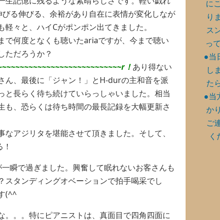
一生記憶に残るような素晴らしさです。軽い戯れ
に
伸びる伸びる、余裕があり自在に表情が変化しなが
り
も軽々と、ハイCがポンポン出てきました。
ス
で何度となくも聴いたariaですが、今まで聴い
って
しただろうか？
●当
~~~~~~~~~~~~~~~~~~~~~~~~~~~~r！
あり得ない
し
ん、最後に「ジャン！」とH-durの主和音を派
た
っと長らく待ち続けていらっしゃいました。相当
●当
生も、恐らくは待ち時間の最長記録を大幅更新さ
か
ご
事なアジリタを堪能させて頂きました。そして、
く
る！
が一瞬で過ぎました。興奮して眠れないお客さんも
？スタンディングオベーションで拍手喝采でし
(^^ゞ
な。。。特にピアニストは、真面目で四角四面に