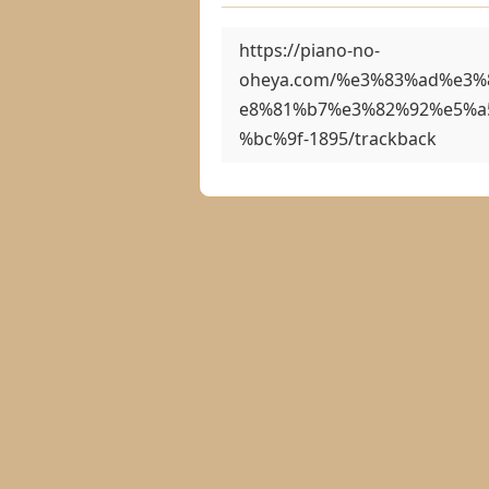
https://piano-no-
oheya.com/%e3%83%ad%e3
e8%81%b7%e3%82%92%e5%a
%bc%9f-1895/trackback