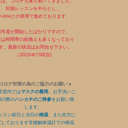
在は、コロナも落ち着いてきました。
対面レッスンを中心とし、
n-lineとの併用で進めております。
新年度が開始したばかりですので、
在は時間帯の組換えも多くなっており
す。最新の状況はお問合せ下さい。
（2023/4/13現在)
コロナ対策の為のご協力のお願い
●
音室内では
マスクの着用、
お手洗いご
用の際の
ハンカチのご持参
をお願い致
します。
ッスン前日と当日の
検温
、また此方に
置しております非接触体温計での検温