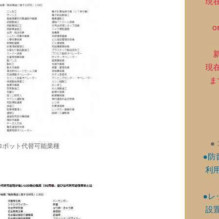
現
o
現
ま
●
ロボット代替可能業種
●防
利
●レ
設