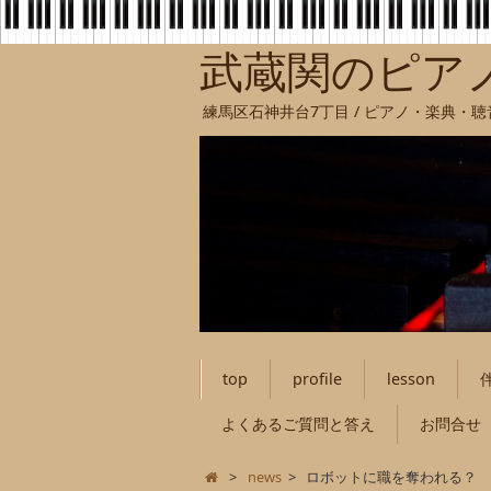
武蔵関のピア
練馬区石神井台7丁目 / ピアノ・楽典・
top
profile
lesson
よくあるご質問と答え
お問合せ
>
news
>
ロボットに職を奪われる？