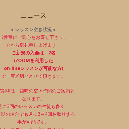
ニュース
●
レッスン空き状況
●
当教室にご関心をお寄せ下さり、
心から御礼申し上げます。
ご新規の入会は、2
名
(ZOOMを利用した
on-lineレッスンが可能な方)
で一度〆切とさせて頂きます。
定期枠は、
臨時の空き時間のご案内と
なります。
月に3回のレッスンの生徒も多く、
定期の場合でも月に3～4回お取りする
事が可能です。