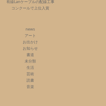
有線Lanケーブルの配線工事
コンクールで上位入賞
news
アート
お出かけ
お知らせ
書道
未分類
生活
芸術
読書
音楽