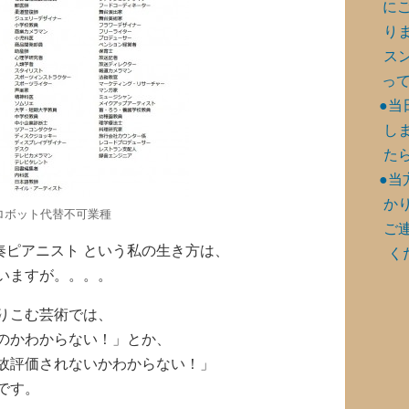
に
り
ス
って
●当
し
た
●当
か
ロボット代替不可業種
ご
 伴奏ピアニスト という私の生き方は、
く
いますが。。。。
りこむ芸術では、
のかわからない！」とか、
故評価されないかわからない！」
です。