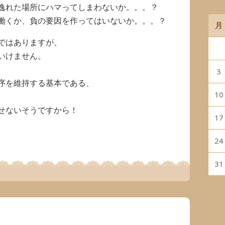
逸れた場所にハマってしまわないか。。。？
働くか、負の要因を作ってはいないか。。。？
月
ではありますが、
いけません。
3
序を維持する基本である、
10
せないそうですから！
17
24
31