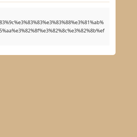
%83%9c%e3%83%83%e3%83%88%e3%81%ab%
5%aa%e3%82%8f%e3%82%8c%e3%82%8b%ef