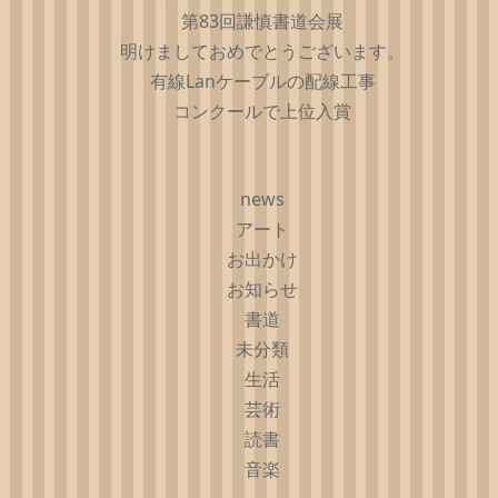
第83回謙慎書道会展
明けましておめでとうございます。
有線Lanケーブルの配線工事
コンクールで上位入賞
news
アート
お出かけ
お知らせ
書道
未分類
生活
芸術
読書
音楽