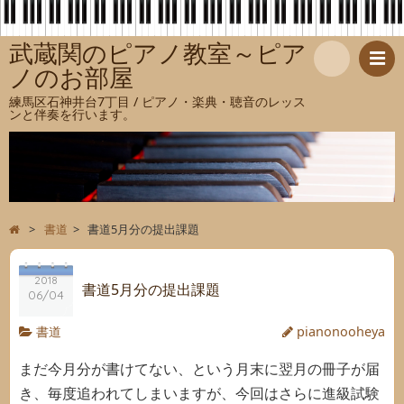
武蔵関のピアノ教室～ピア
ノのお部屋
検
練馬区石神井台7丁目 / ピアノ・楽典・聴音のレッス
ンと伴奏を行います。
索
>
書道
>
書道5月分の提出課題
2018
書道5月分の提出課題
06/04
書道
pianonooheya
まだ今月分が書けてない、という月末に翌月の冊子が届
き、毎度追われてしまいますが、今回はさらに進級試験