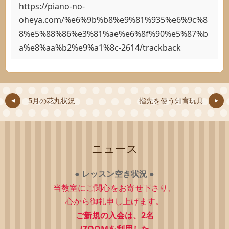
https://piano-no-
oheya.com/%e6%9b%b8%e9%81%935%e6%9c%8
8%e5%88%86%e3%81%ae%e6%8f%90%e5%87%b
a%e8%aa%b2%e9%a1%8c-2614/trackback
5月の花丸状況
指先を使う知育玩具
ニュース
●
レッスン空き状況
●
当教室にご関心をお寄せ下さり、
心から御礼申し上げます。
ご新規の入会は、2
名
(ZOOMを利用した