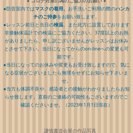
●
コロナ対策の為のご協力のお願い
●
●防音室内では
マスクの着用、
お手洗いご利用の際の
ハンカ
チのご持参
をお願い致します。
●レッスン前日と当日の
検温
、また此方に設置しております
非接触体温計での検温にご協力ください。37度以上のお熱
がありましたら、申し訳ございませんがレッスンはお休み
とさせて下さい。当日になってからのon-lineへの変更も可
能です。
●当日になってのお休みや変更もお受け致しますので、気に
なる症状がございましたら無理をせずにお知らせ下さいま
せ。
●当方も体調不良や、感染者との接触がわかりましたらお知
らせ致します。直前のご連絡の可能性もございますのでご
確認くださいませ。（2023年1月1日現在）
謙慎書道会展の作品写真