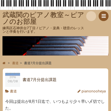
武蔵関のピアノ教室～ピア
ノのお部屋
検
練馬区石神井台7丁目 / ピアノ・楽典・聴音のレッス
ンと伴奏を行います。
索
>
書道
>
書道7月分提出課題
2016
書道7月分提出課題
08/08
書道
pianonooheya
今回は提出が8月1日迄で、いつもより少々早い〆切でし
た。