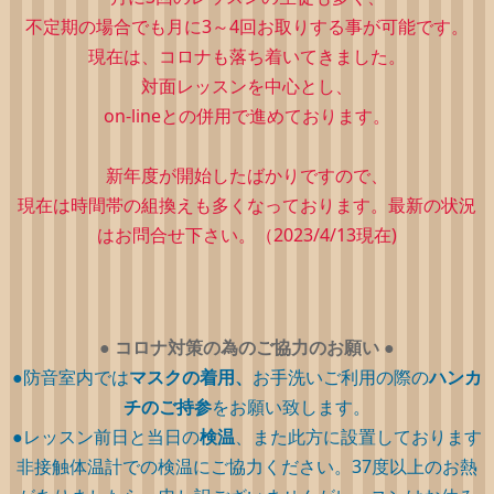
不定期の場合でも月に3～4回お取りする事が可能です。
現在は、コロナも落ち着いてきました。
対面レッスンを中心とし、
on-lineとの併用で進めております。
新年度が開始したばかりですので、
現在は時間帯の組換えも多くなっております。最新の状況
はお問合せ下さい。（2023/4/13現在)
●
コロナ対策の為のご協力のお願い
●
●防音室内では
マスクの着用、
お手洗いご利用の際の
ハンカ
チのご持参
をお願い致します。
●レッスン前日と当日の
検温
、また此方に設置しております
非接触体温計での検温にご協力ください。37度以上のお熱