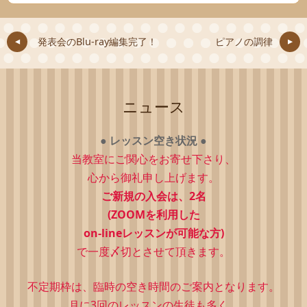
発表会のBlu-ray編集完了！
ピアノの調律
ニュース
●
レッスン空き状況
●
当教室にご関心をお寄せ下さり、
心から御礼申し上げます。
ご新規の入会は、2
名
(ZOOMを利用した
on-lineレッスンが可能な方)
で一度〆切とさせて頂きます。
不定期枠は、
臨時の空き時間のご案内となります。
月に3回のレッスンの生徒も多く、