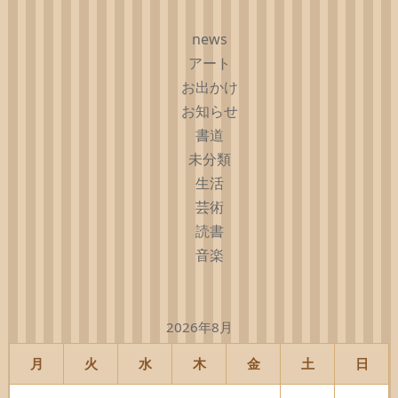
news
アート
お出かけ
お知らせ
書道
未分類
生活
芸術
読書
音楽
2026年8月
月
火
水
木
金
土
日