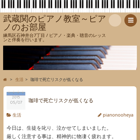
武蔵関のピアノ教室～ピア
ノのお部屋
検
練馬区石神井台7丁目 / ピアノ・楽典・聴音のレッス
ンと伴奏を行います。
索
>
生活
>
珈琲で死亡リスクが低くなる
2015
珈琲で死亡リスクが低くなる
05/07
生活
pianonooheya
今日は、生徒を叱り、泣かせてしまいました。
厳しく注意する事は、精神的に物凄く疲れます。