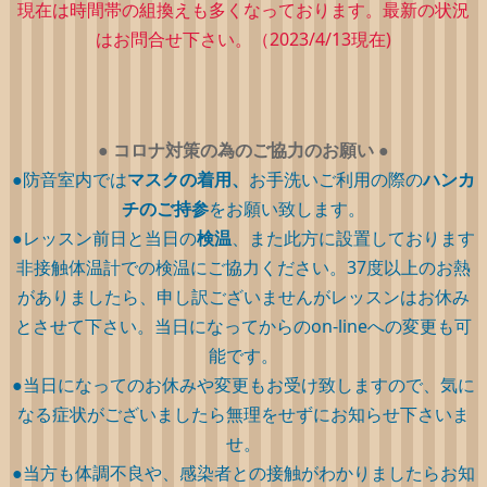
現在は時間帯の組換えも多くなっております。最新の状況
はお問合せ下さい。（2023/4/13現在)
●
コロナ対策の為のご協力のお願い
●
●防音室内では
マスクの着用、
お手洗いご利用の際の
ハンカ
チのご持参
をお願い致します。
●レッスン前日と当日の
検温
、また此方に設置しております
非接触体温計での検温にご協力ください。37度以上のお熱
がありましたら、申し訳ございませんがレッスンはお休み
とさせて下さい。当日になってからのon-lineへの変更も可
能です。
●当日になってのお休みや変更もお受け致しますので、気に
なる症状がございましたら無理をせずにお知らせ下さいま
せ。
●当方も体調不良や、感染者との接触がわかりましたらお知