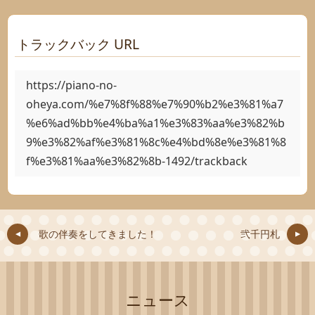
トラックバック URL
https://piano-no-
oheya.com/%e7%8f%88%e7%90%b2%e3%81%a7
%e6%ad%bb%e4%ba%a1%e3%83%aa%e3%82%b
9%e3%82%af%e3%81%8c%e4%bd%8e%e3%81%8
f%e3%81%aa%e3%82%8b-1492/trackback
歌の伴奏をしてきました！
弐千円札
ニュース