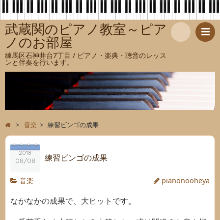
武蔵関のピアノ教室～ピア
ノのお部屋
検
練馬区石神井台7丁目 / ピアノ・楽典・聴音のレッス
ンと伴奏を行います。
索
>
音楽
>
練習ビンゴの成果
2018
練習ビンゴの成果
08/08
音楽
pianonooheya
なかなかの成果で、大ヒットです。