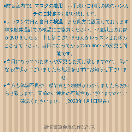
●防音室内では
マスクの着用、
お手洗いご利用の際の
ハンカ
チのご持参
をお願い致します。
●レッスン前日と当日の
検温
、また此方に設置しております
非接触体温計での検温にご協力ください。37度以上のお熱
がありましたら、申し訳ございませんがレッスンはお休み
とさせて下さい。当日になってからのon-lineへの変更も可
能です。
●当日になってのお休みや変更もお受け致しますので、気に
なる症状がございましたら無理をせずにお知らせ下さいま
せ。
●当方も体調不良や、感染者との接触がわかりましたらお知
らせ致します。直前のご連絡の可能性もございますのでご
確認くださいませ。（2023年1月1日現在）
謙慎書道会展の作品写真