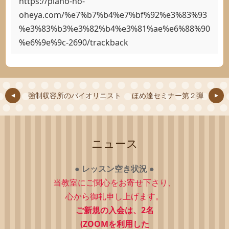
https://piano-no-
oheya.com/%e7%b7%b4%e7%bf%92%e3%83%93
%e3%83%b3%e3%82%b4%e3%81%ae%e6%88%90
%e6%9e%9c-2690/trackback
強制収容所のバイオリニスト
ほめ達セミナー第２弾
ニュース
●
レッスン空き状況
●
当教室にご関心をお寄せ下さり、
心から御礼申し上げます。
ご新規の入会は、2
名
(ZOOMを利用した