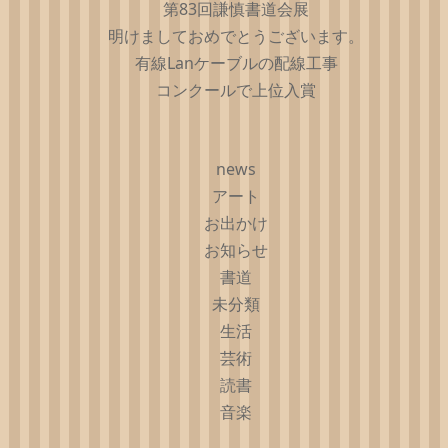
第83回謙慎書道会展
明けましておめでとうございます。
有線Lanケーブルの配線工事
コンクールで上位入賞
news
アート
お出かけ
お知らせ
書道
未分類
生活
芸術
読書
音楽