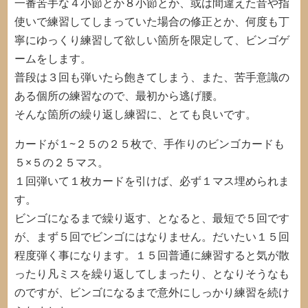
一番苦手な４小節とか８小節とか、或は間違えた音や指
使いで練習してしまっていた場合の修正とか、何度も丁
寧にゆっくり練習して欲しい箇所を限定して、ビンゴゲ
ームをします。
普段は３回も弾いたら飽きてしまう、また、苦手意識の
ある個所の練習なので、最初から逃げ腰。
そんな箇所の繰り返し練習に、とても良いです。
カードが１~２５の２５枚で、手作りのビンゴカードも
５×５の２５マス。
１回弾いて１枚カードを引けば、必ず１マス埋められま
す。
ビンゴになるまで繰り返す、となると、最短で５回です
が、まず５回でビンゴにはなりません。だいたい１５回
程度弾く事になります。１５回普通に練習すると気が散
ったり凡ミスを繰り返してしまったり、となりそうなも
のですが、ビンゴになるまで意外にしっかり練習を続け