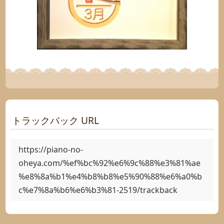
トラックバック URL
https://piano-no-
oheya.com/%ef%bc%92%e6%9c%88%e3%81%ae
%e8%8a%b1%e4%b8%b8%e5%90%88%e6%a0%b
c%e7%8a%b6%e6%b3%81-2519/trackback