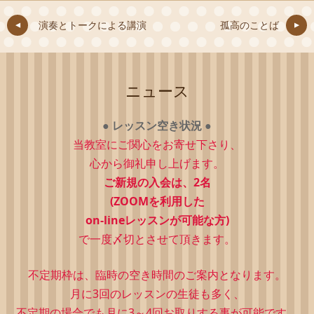
演奏とトークによる講演
孤高のことば
ニュース
●
レッスン空き状況
●
当教室にご関心をお寄せ下さり、
心から御礼申し上げます。
ご新規の入会は、2
名
(ZOOMを利用した
on-lineレッスンが可能な方)
で一度〆切とさせて頂きます。
不定期枠は、
臨時の空き時間のご案内となります。
月に3回のレッスンの生徒も多く、
不定期の場合でも月に3～4回お取りする事が可能です。