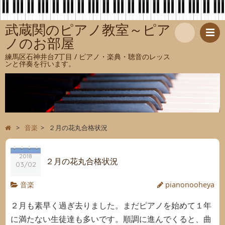
武蔵関のピアノ教室～ピア
ノのお部屋
検
練馬区石神井台7丁目 / ピアノ・楽典・聴音のレッス
ンと伴奏を行います。
索
>
音楽
>
２月の花丸合格状況
2018
２月の花丸合格状況
03/02
音楽
pianonooheya
２月も素早く過ぎ去りました。まだピアノを始めて１年
に満たない生徒達も多いです。順調に進んでくると、曲