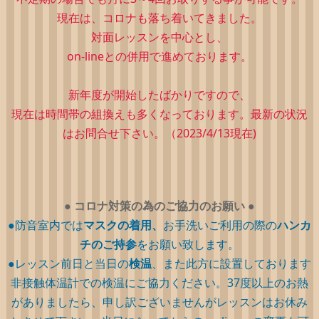
現在は、コロナも落ち着いてきました。
対面レッスンを中心とし、
on-lineとの併用で進めております。
新年度が開始したばかりですので、
現在は時間帯の組換えも多くなっております。最新の状況
はお問合せ下さい。（2023/4/13現在)
●
コロナ対策の為のご協力のお願い
●
●防音室内では
マスクの着用、
お手洗いご利用の際の
ハンカ
チのご持参
をお願い致します。
●レッスン前日と当日の
検温
、また此方に設置しております
非接触体温計での検温にご協力ください。37度以上のお熱
がありましたら、申し訳ございませんがレッスンはお休み