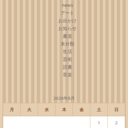
news
アート
お出かけ
お知らせ
書道
未分類
生活
芸術
読書
音楽
2026年8月
月
火
水
木
金
土
日
1
2