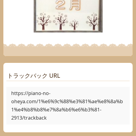
トラックバック URL
https://piano-no-
oheya.com/1%e6%9c%88%e3%81%ae%e8%8a%b
1%e4%b8%b8%e7%8a%b6%e6%b3%81-
2913/trackback