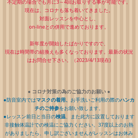
不定期の場合でも月に3～4回お取りする事が可能です。
現在は、コロナも落ち着いてきました。
対面レッスンを中心とし、
on-lineとの併用で進めております。
新年度が開始したばかりですので、
現在は時間帯の組換えも多くなっております。最新の状況
はお問合せ下さい。（2023/4/13現在)
●
コロナ対策の為のご協力のお願い
●
●防音室内では
マスクの着用、
お手洗いご利用の際の
ハンカ
チのご持参
をお願い致します。
●レッスン前日と当日の
検温
、また此方に設置しております
非接触体温計での検温にご協力ください。37度以上のお熱
がありましたら、申し訳ございませんがレッスンはお休み