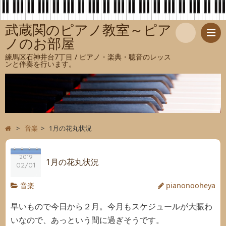
武蔵関のピアノ教室～ピア
ノのお部屋
検
練馬区石神井台7丁目 / ピアノ・楽典・聴音のレッス
ンと伴奏を行います。
索
>
音楽
>
1月の花丸状況
2019
1月の花丸状況
02/01
音楽
pianonooheya
早いもので今日から２月。今月もスケジュールが大賑わ
いなので、あっという間に過ぎそうです。