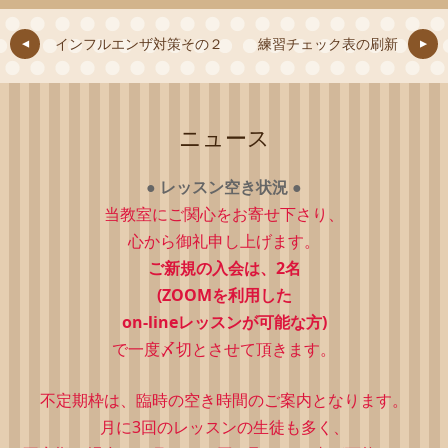
インフルエンザ対策その２
練習チェック表の刷新
ニュース
●
レッスン空き状況
●
当教室にご関心をお寄せ下さり、
心から御礼申し上げます。
ご新規の入会は、2
名
(ZOOMを利用した
on-lineレッスンが可能な方)
で一度〆切とさせて頂きます。
不定期枠は、
臨時の空き時間のご案内となります。
月に3回のレッスンの生徒も多く、