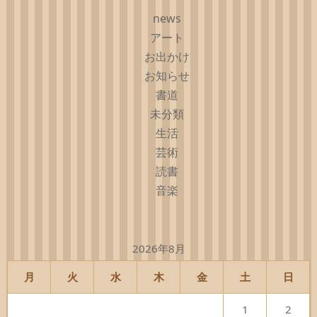
news
アート
お出かけ
お知らせ
書道
未分類
生活
芸術
読書
音楽
2026年8月
月
火
水
木
金
土
日
1
2