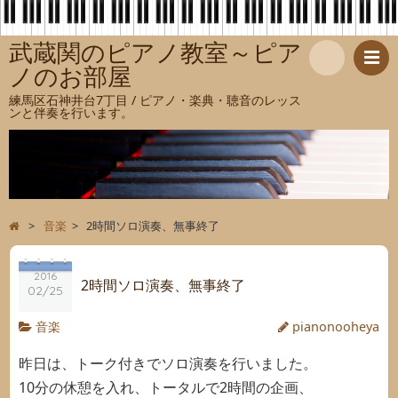
武蔵関のピアノ教室～ピア
ノのお部屋
検
練馬区石神井台7丁目 / ピアノ・楽典・聴音のレッス
ンと伴奏を行います。
索
>
音楽
>
2時間ソロ演奏、無事終了
2016
2時間ソロ演奏、無事終了
02/25
音楽
pianonooheya
昨日は、トーク付きでソロ演奏を行いました。
10分の休憩を入れ、トータルで2時間の企画、