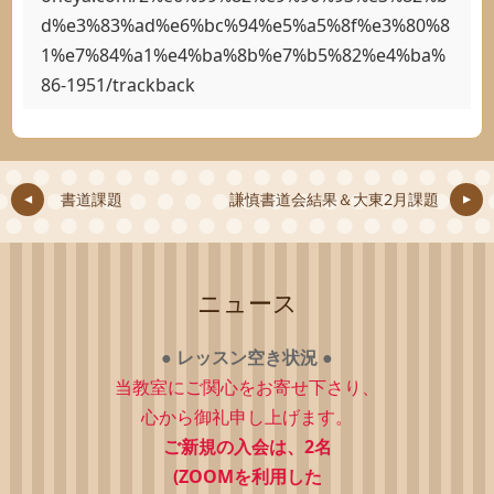
d%e3%83%ad%e6%bc%94%e5%a5%8f%e3%80%8
1%e7%84%a1%e4%ba%8b%e7%b5%82%e4%ba%
86-1951/trackback
書道課題
謙慎書道会結果＆大東2月課題
ニュース
●
レッスン空き状況
●
当教室にご関心をお寄せ下さり、
心から御礼申し上げます。
ご新規の入会は、2
名
(ZOOMを利用した