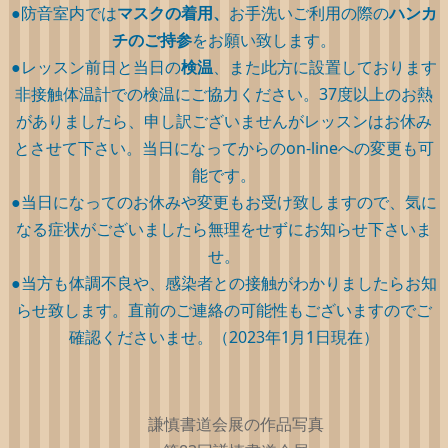
●防音室内では
マスクの着用、
お手洗いご利用の際の
ハンカ
チのご持参
をお願い致します。
●レッスン前日と当日の
検温
、また此方に設置しております
非接触体温計での検温にご協力ください。37度以上のお熱
がありましたら、申し訳ございませんがレッスンはお休み
とさせて下さい。当日になってからのon-lineへの変更も可
能です。
●当日になってのお休みや変更もお受け致しますので、気に
なる症状がございましたら無理をせずにお知らせ下さいま
せ。
●当方も体調不良や、感染者との接触がわかりましたらお知
らせ致します。直前のご連絡の可能性もございますのでご
確認くださいませ。（2023年1月1日現在）
謙慎書道会展の作品写真