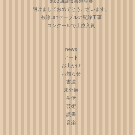
第83回謙慎書道会展
明けましておめでとうございます。
有線Lanケーブルの配線工事
コンクールで上位入賞
news
アート
お出かけ
お知らせ
書道
未分類
生活
芸術
読書
音楽