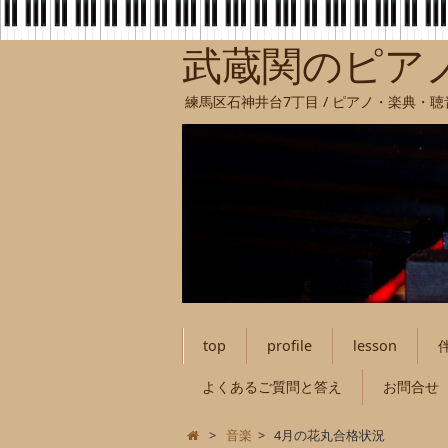
武蔵関のピア
練馬区石神井台7丁目 / ピアノ・楽典・
top
profile
lesson
よくあるご質問と答え
お問合せ
>
音楽
>
4月の花丸合格状況