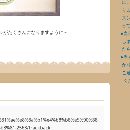
に
り
ス
って
ルがたくさんになりますように～
●当
し
た
●当
か
ご
く
3%81%ae%e8%8a%b1%e4%b8%b8%e5%90%88
3%81-2563/trackback