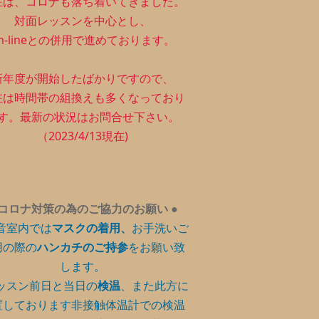
在は、コロナも落ち着いてきました。
対面レッスンを中心とし、
n-lineとの併用で進めております。
新年度が開始したばかりですので、
在は時間帯の組換えも多くなっており
す。最新の状況はお問合せ下さい。
（2023/4/13現在)
コロナ対策の為のご協力のお願い
●
音室内では
マスクの着用、
お手洗いご
用の際の
ハンカチのご持参
をお願い致
します。
ッスン前日と当日の
検温
、また此方に
置しております非接触体温計での検温