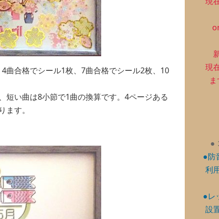
現
o
現
4曲合格でシール1枚、7曲合格でシール2枚、10
ま
、短い曲は8小節で1曲の換算です。4ページある
ります。
●
●防
利
●レ
設