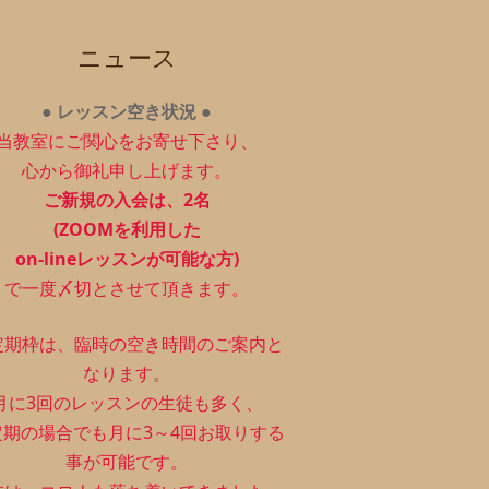
ニュース
●
レッスン空き状況
●
当教室にご関心をお寄せ下さり、
心から御礼申し上げます。
ご新規の入会は、2
名
(ZOOMを利用した
on-lineレッスンが可能な方)
で一度〆切とさせて頂きます。
定期枠は、
臨時の空き時間のご案内と
なります。
月に3回のレッスンの生徒も多く、
定期の場合でも月に3～4回お取りする
事が可能です。