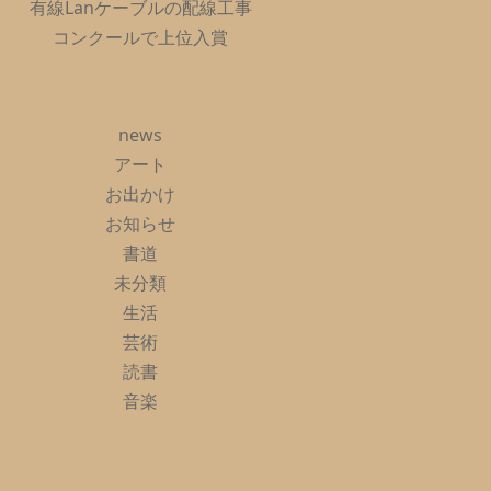
有線Lanケーブルの配線工事
コンクールで上位入賞
news
アート
お出かけ
お知らせ
書道
未分類
生活
芸術
読書
音楽