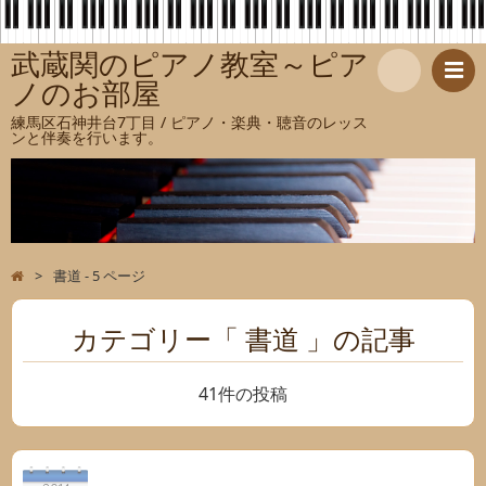
武蔵関のピアノ教室～ピア
ノのお部屋
検
練馬区石神井台7丁目 / ピアノ・楽典・聴音のレッス
ンと伴奏を行います。
索
>
書道 - 5 ページ
カテゴリー「 書道 」の記事
41件の投稿