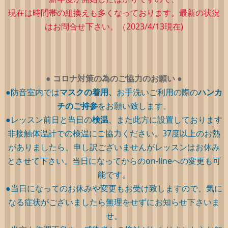
現在は時間帯の組換えも多くなっております。最新の状況
はお問合せ下さい。（2023/4/13現在)
●
コロナ対策の為のご協力のお願い
●
●防音室内では
マスクの着用、
お手洗いご利用の際の
ハンカ
チのご持参
をお願い致します。
●レッスン前日と当日の
検温
、また此方に設置しております
非接触体温計での検温にご協力ください。37度以上のお熱
がありましたら、申し訳ございませんがレッスンはお休み
とさせて下さい。当日になってからのon-lineへの変更も可
能です。
●当日になってのお休みや変更もお受け致しますので、気に
なる症状がございましたら無理をせずにお知らせ下さいま
せ。