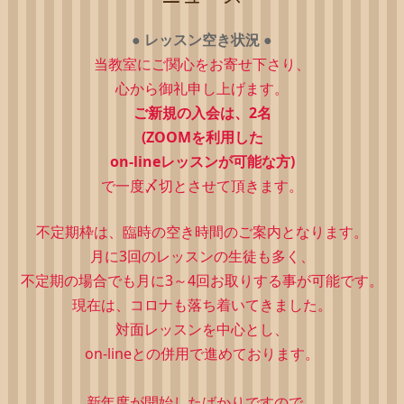
●
レッスン空き状況
●
当教室にご関心をお寄せ下さり、
心から御礼申し上げます。
ご新規の入会は、2
名
(ZOOMを利用した
on-lineレッスンが可能な方)
で一度〆切とさせて頂きます。
不定期枠は、
臨時の空き時間のご案内となります。
月に3回のレッスンの生徒も多く、
不定期の場合でも月に3～4回お取りする事が可能です。
現在は、コロナも落ち着いてきました。
対面レッスンを中心とし、
on-lineとの併用で進めております。
新年度が開始したばかりですので、