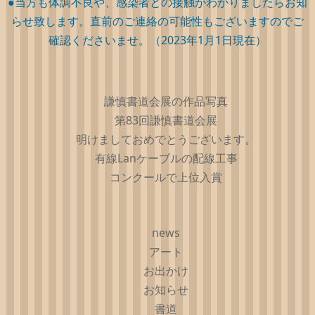
●当方も体調不良や、感染者との接触がわかりましたらお知
らせ致します。直前のご連絡の可能性もございますのでご
確認くださいませ。（2023年1月1日現在）
謙慎書道会展の作品写真
第83回謙慎書道会展
明けましておめでとうございます。
有線Lanケーブルの配線工事
コンクールで上位入賞
news
アート
お出かけ
お知らせ
書道