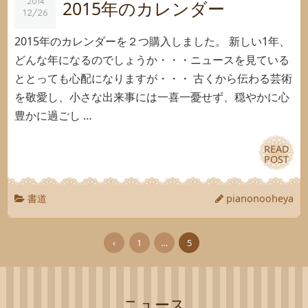
2014
2014
2015年のカレンダー
12/26
12/26
2015年のカレンダーを２つ購入しました。 新しい1年、
どんな年になるのでしょうか・・・ニュースを見ている
ととっても心配になりますが・・・ 古くから伝わる芸術
を敬愛し、小さな出来事には一喜一憂せず、穏やかに心
豊かに過ごし …
READ
READ
POST
POST
書道
pianonooheya
‹
1
…
5
ニュース