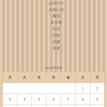
お出かけ
お知らせ
書道
未分類
生活
芸術
読書
音楽
2026年8月
月
火
水
木
金
土
日
1
2
3
4
5
6
7
8
9