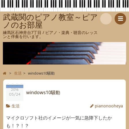
武蔵関のピアノ教室～ピア
ノのお部屋
検
練馬区石神井台7丁目 / ピアノ・楽典・聴音のレッス
ンと伴奏を行います。
索
>
生活
>
windows10騒動
2016
windows10騒動
05/24
生活
pianonooheya
マイクロソフト社のイメージが一気に急降下したか
も！？！？