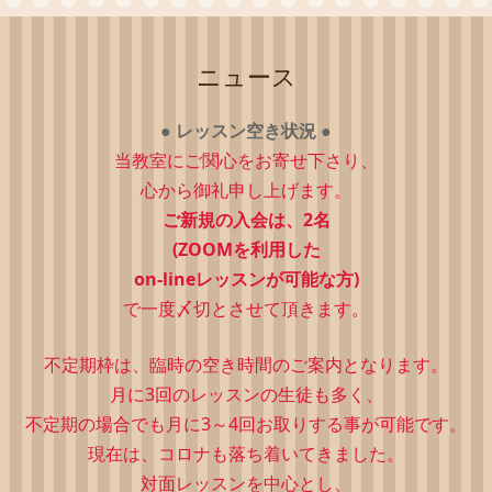
ニュース
●
レッスン空き状況
●
当教室にご関心をお寄せ下さり、
心から御礼申し上げます。
ご新規の入会は、2
名
(ZOOMを利用した
on-lineレッスンが可能な方)
で一度〆切とさせて頂きます。
不定期枠は、
臨時の空き時間のご案内となります。
月に3回のレッスンの生徒も多く、
不定期の場合でも月に3～4回お取りする事が可能です。
現在は、コロナも落ち着いてきました。
対面レッスンを中心とし、