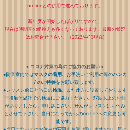
on-lineとの併用で進めております。
新年度が開始したばかりですので、
現在は時間帯の組換えも多くなっております。最新の状況
はお問合せ下さい。（2023/4/13現在)
●
コロナ対策の為のご協力のお願い
●
●防音室内では
マスクの着用、
お手洗いご利用の際の
ハンカ
チのご持参
をお願い致します。
●レッスン前日と当日の
検温
、また此方に設置しております
非接触体温計での検温にご協力ください。37度以上のお熱
がありましたら、申し訳ございませんがレッスンはお休み
とさせて下さい。当日になってからのon-lineへの変更も可
能です。
●当日になってのお休みや変更もお受け致しますので、気に