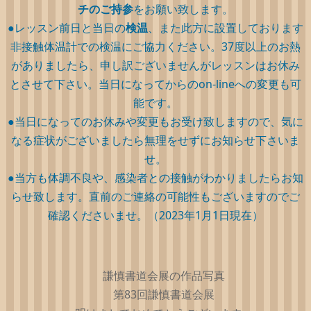
チのご持参
をお願い致します。
●レッスン前日と当日の
検温
、また此方に設置しております
非接触体温計での検温にご協力ください。37度以上のお熱
がありましたら、申し訳ございませんがレッスンはお休み
とさせて下さい。当日になってからのon-lineへの変更も可
能です。
●当日になってのお休みや変更もお受け致しますので、気に
なる症状がございましたら無理をせずにお知らせ下さいま
せ。
●当方も体調不良や、感染者との接触がわかりましたらお知
らせ致します。直前のご連絡の可能性もございますのでご
確認くださいませ。（2023年1月1日現在）
謙慎書道会展の作品写真
第83回謙慎書道会展