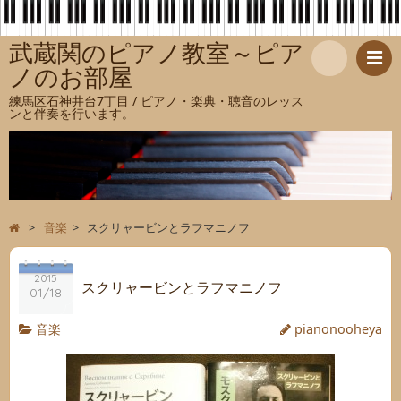
武蔵関のピアノ教室～ピア
ノのお部屋
検
練馬区石神井台7丁目 / ピアノ・楽典・聴音のレッス
ンと伴奏を行います。
索
>
音楽
>
スクリャービンとラフマニノフ
2015
スクリャービンとラフマニノフ
01/18
音楽
pianonooheya