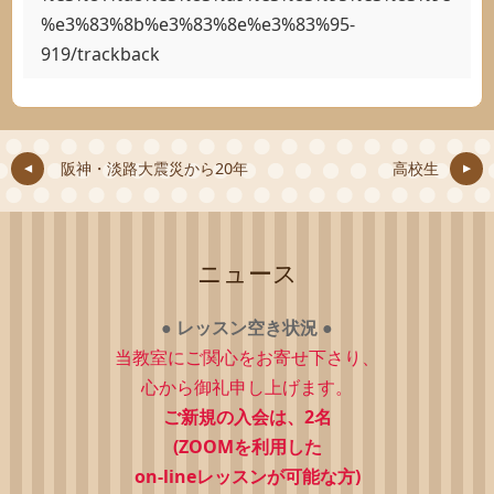
%e3%83%8b%e3%83%8e%e3%83%95-
919/trackback
阪神・淡路大震災から20年
高校生
ニュース
●
レッスン空き状況
●
当教室にご関心をお寄せ下さり、
心から御礼申し上げます。
ご新規の入会は、2
名
(ZOOMを利用した
on-lineレッスンが可能な方)