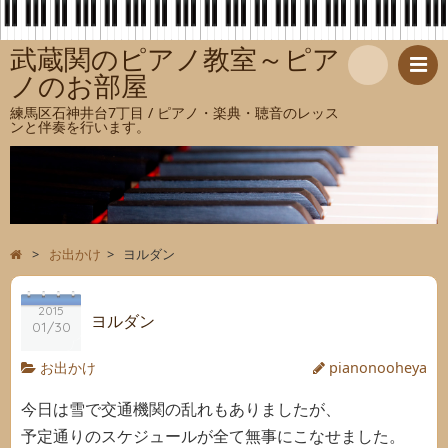
武蔵関のピアノ教室～ピア
ノのお部屋
検
練馬区石神井台7丁目 / ピアノ・楽典・聴音のレッス
ンと伴奏を行います。
索
>
お出かけ
>
ヨルダン
2015
ヨルダン
01/30
お出かけ
pianonooheya
今日は雪で交通機関の乱れもありましたが、
予定通りのスケジュールが全て無事にこなせました。