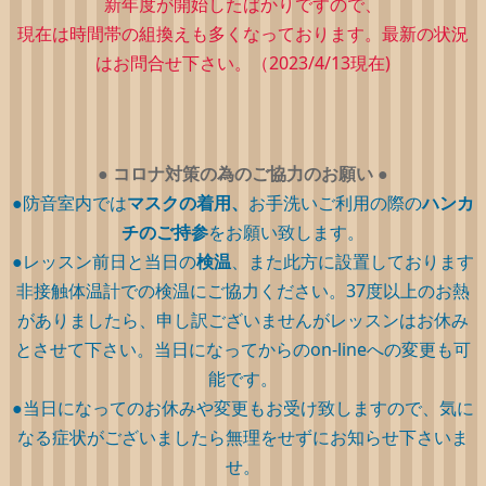
新年度が開始したばかりですので、
現在は時間帯の組換えも多くなっております。最新の状況
はお問合せ下さい。（2023/4/13現在)
●
コロナ対策の為のご協力のお願い
●
●防音室内では
マスクの着用、
お手洗いご利用の際の
ハンカ
チのご持参
をお願い致します。
●レッスン前日と当日の
検温
、また此方に設置しております
非接触体温計での検温にご協力ください。37度以上のお熱
がありましたら、申し訳ございませんがレッスンはお休み
とさせて下さい。当日になってからのon-lineへの変更も可
能です。
●当日になってのお休みや変更もお受け致しますので、気に
なる症状がございましたら無理をせずにお知らせ下さいま
せ。