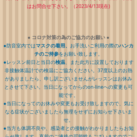
はお問合せ下さい。（2023/4/13現在)
●
コロナ対策の為のご協力のお願い
●
●防音室内では
マスクの着用、
お手洗いご利用の際の
ハンカ
チのご持参
をお願い致します。
●レッスン前日と当日の
検温
、また此方に設置しております
非接触体温計での検温にご協力ください。37度以上のお熱
がありましたら、申し訳ございませんがレッスンはお休み
とさせて下さい。当日になってからのon-lineへの変更も可
能です。
●当日になってのお休みや変更もお受け致しますので、気に
なる症状がございましたら無理をせずにお知らせ下さいま
せ。
●当方も体調不良や、感染者との接触がわかりましたらお知
らせ致します。直前のご連絡の可能性もございますのでご