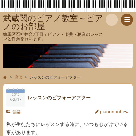
武蔵関のピアノ教室～ピア
ノのお部屋
検
練馬区石神井台7丁目 / ピアノ・楽典・聴音のレッス
ンと伴奏を行います。
索
>
音楽
>
レッスンのビフォーアフター
2015
レッスンのビフォーアフター
02/17
音楽
pianonooheya
私が生徒たちにレッスンする時に、いつも心がけている
事があります。