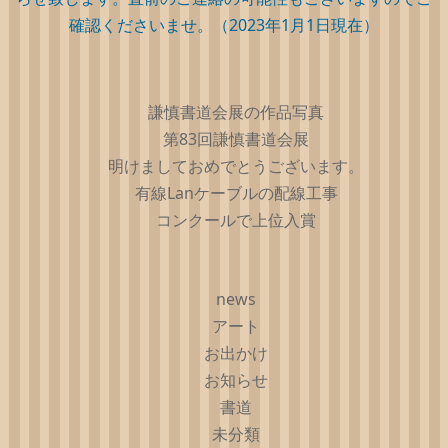
確認くださいませ。（2023年1月1日現在）
謙慎書道会展の作品写真
第83回謙慎書道会展
明けましておめでとうございます。
有線Lanケーブルの配線工事
コンクールで上位入賞
news
アート
お出かけ
お知らせ
書道
未分類