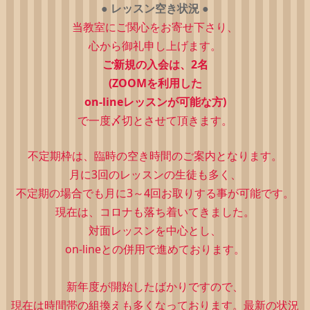
●
レッスン空き状況
●
当教室にご関心をお寄せ下さり、
心から御礼申し上げます。
ご新規の入会は、2
名
(ZOOMを利用した
on-lineレッスンが可能な方)
で一度〆切とさせて頂きます。
不定期枠は、
臨時の空き時間のご案内となります。
月に3回のレッスンの生徒も多く、
不定期の場合でも月に3～4回お取りする事が可能です。
現在は、コロナも落ち着いてきました。
対面レッスンを中心とし、
on-lineとの併用で進めております。
新年度が開始したばかりですので、
現在は時間帯の組換えも多くなっております。最新の状況