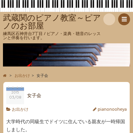
武蔵関のピアノ教室～ピア
ノのお部屋
検
練馬区石神井台7丁目 / ピアノ・楽典・聴音のレッス
ンと伴奏を行います。
索
>
お出かけ
>
女子会
2015
女子会
03/08
お出かけ
pianonooheya
大学時代の同級生でドイツに住んでいる親友が一時帰国
しました。