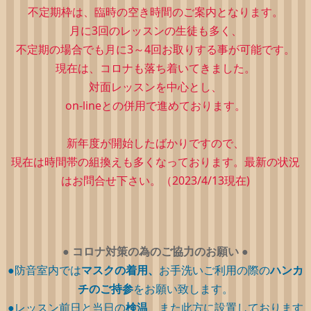
不定期枠は、
臨時の空き時間のご案内となります。
月に3回のレッスンの生徒も多く、
不定期の場合でも月に3～4回お取りする事が可能です。
現在は、コロナも落ち着いてきました。
対面レッスンを中心とし、
on-lineとの併用で進めております。
新年度が開始したばかりですので、
現在は時間帯の組換えも多くなっております。最新の状況
はお問合せ下さい。（2023/4/13現在)
●
コロナ対策の為のご協力のお願い
●
●防音室内では
マスクの着用、
お手洗いご利用の際の
ハンカ
チのご持参
をお願い致します。
●レッスン前日と当日の
検温
、また此方に設置しております