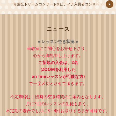
青葉区ドリームコンサート&ピティナ入賞者コンサート
ニュース
●
レッスン空き状況
●
当教室にご関心をお寄せ下さり、
心から御礼申し上げます。
ご新規の入会は、2
名
(ZOOMを利用した
on-lineレッスンが可能な方)
で一度〆切とさせて頂きます。
不定期枠は、
臨時の空き時間のご案内となります。
月に3回のレッスンの生徒も多く、
不定期の場合でも月に3～4回お取りする事が可能です。