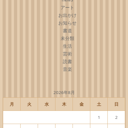
アート
お出かけ
お知らせ
書道
未分類
生活
芸術
読書
音楽
2026年8月
月
火
水
木
金
土
日
1
2