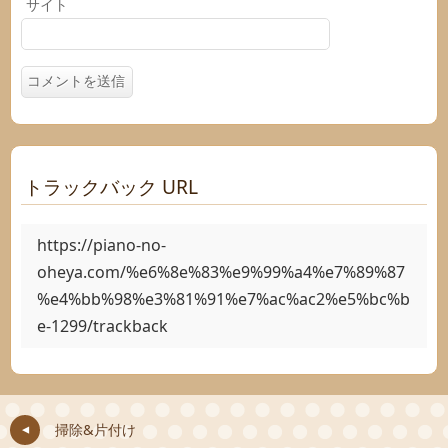
サイト
トラックバック URL
https://piano-no-
oheya.com/%e6%8e%83%e9%99%a4%e7%89%87
%e4%bb%98%e3%81%91%e7%ac%ac2%e5%bc%b
e-1299/trackback
掃除&片付け