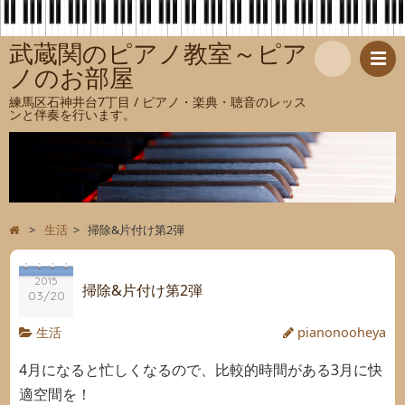
武蔵関のピアノ教室～ピア
ノのお部屋
検
練馬区石神井台7丁目 / ピアノ・楽典・聴音のレッス
ンと伴奏を行います。
索
>
生活
>
掃除&片付け第2弾
2015
掃除&片付け第2弾
03/20
生活
pianonooheya
4月になると忙しくなるので、比較的時間がある3月に快
適空間を！