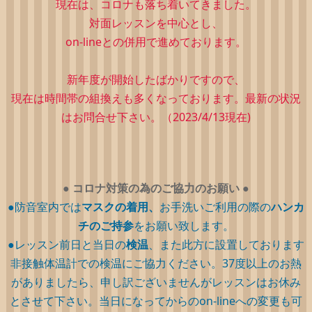
現在は、コロナも落ち着いてきました。
対面レッスンを中心とし、
on-lineとの併用で進めております。
新年度が開始したばかりですので、
現在は時間帯の組換えも多くなっております。最新の状況
はお問合せ下さい。（2023/4/13現在)
●
コロナ対策の為のご協力のお願い
●
●防音室内では
マスクの着用、
お手洗いご利用の際の
ハンカ
チのご持参
をお願い致します。
●レッスン前日と当日の
検温
、また此方に設置しております
非接触体温計での検温にご協力ください。37度以上のお熱
がありましたら、申し訳ございませんがレッスンはお休み
とさせて下さい。当日になってからのon-lineへの変更も可