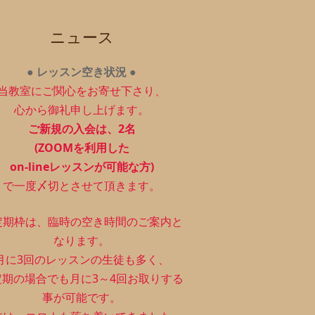
ニュース
●
レッスン空き状況
●
当教室にご関心をお寄せ下さり、
心から御礼申し上げます。
ご新規の入会は、2
名
(ZOOMを利用した
on-lineレッスンが可能な方)
で一度〆切とさせて頂きます。
定期枠は、
臨時の空き時間のご案内と
なります。
月に3回のレッスンの生徒も多く、
定期の場合でも月に3～4回お取りする
事が可能です。