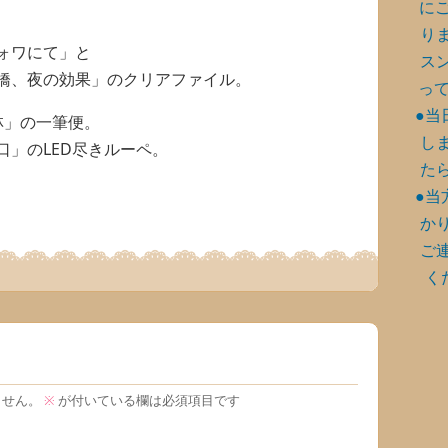
に
り
ォワにて」と
ス
橋、夜の効果」のクリアファイル。
って
●当
林」の一筆便。
し
」のLED尽きルーペ。
た
●当
か
ご
く
ません。
※
が付いている欄は必須項目です