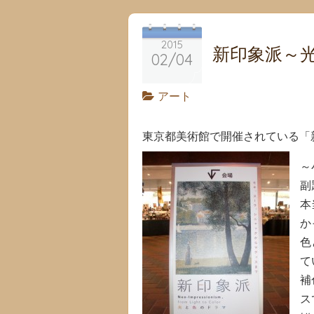
2015
新印象派～
02/04
アート
東京都美術館で開催されている「
～
副
本
か
色
て
補
ス