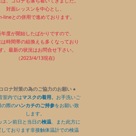
在は、コロナも落ち着いてきました。
対面レッスンを中心とし、
n-lineとの併用で進めております。
新年度が開始したばかりですので、
在は時間帯の組換えも多くなっており
す。最新の状況はお問合せ下さい。
（2023/4/13現在)
コロナ対策の為のご協力のお願い
●
音室内では
マスクの着用、
お手洗いご
用の際の
ハンカチのご持参
をお願い致
します。
ッスン前日と当日の
検温
、また此方に
置しております非接触体温計での検温