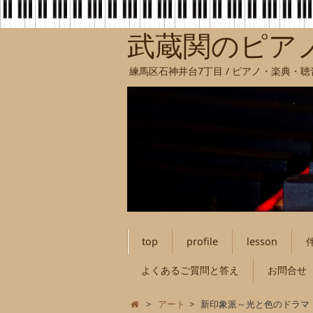
武蔵関のピア
練馬区石神井台7丁目 / ピアノ・楽典・
top
profile
lesson
よくあるご質問と答え
お問合せ
>
アート
>
新印象派～光と色のドラマ