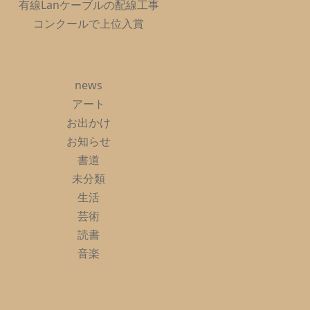
有線Lanケーブルの配線工事
コンクールで上位入賞
news
アート
お出かけ
お知らせ
書道
未分類
生活
芸術
読書
音楽