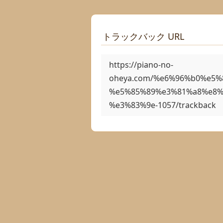
トラックバック URL
https://piano-no-
oheya.com/%e6%96%b0%e5
%e5%85%89%e3%81%a8%e8%
%e3%83%9e-1057/trackback