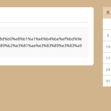
月
3
%8d%b0%e8%b1%a1%e6%b4%be%ef%bd%9e
89%b2%e3%81%ae%e3%83%89%e3%83%a9
10
17
24
31