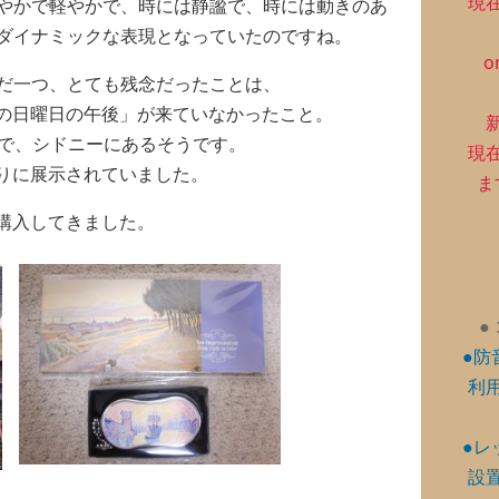
現
やかで軽やかで、時には静謐で、時には動きのあ
ダイナミックな表現となっていたのですね。
o
だ一つ、とても残念だったことは、
の日曜日の午後」が来ていなかったこと。
絵で、シドニーにあるそうです。
現
りに展示されていました。
ま
購入してきました。
●
●防
利
●レ
設