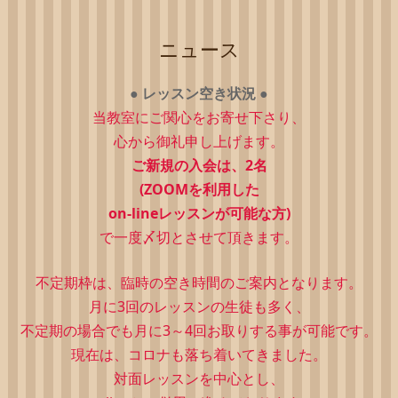
ニュース
●
レッスン空き状況
●
当教室にご関心をお寄せ下さり、
心から御礼申し上げます。
ご新規の入会は、2
名
(ZOOMを利用した
on-lineレッスンが可能な方)
で一度〆切とさせて頂きます。
不定期枠は、
臨時の空き時間のご案内となります。
月に3回のレッスンの生徒も多く、
不定期の場合でも月に3～4回お取りする事が可能です。
現在は、コロナも落ち着いてきました。
対面レッスンを中心とし、