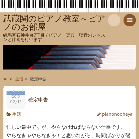
武蔵関のピアノ教室～ピア
ノのお部屋
検
練馬区石神井台7丁目 / ピアノ・楽典・聴音のレッス
ンと伴奏を行います。
索
>
生活
>
確定申告
2015
確定申告
02/13
生活
pianonooheya
忙しい最中ですが、やらなければならない仕事です。
やらなきゃやらなきゃ！と思いながら、時間ばかりが過