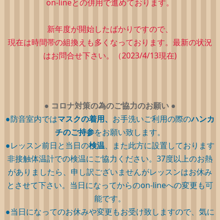
on-lineとの併用で進めております。
新年度が開始したばかりですので、
現在は時間帯の組換えも多くなっております。最新の状況
はお問合せ下さい。（2023/4/13現在)
●
コロナ対策の為のご協力のお願い
●
●防音室内では
マスクの着用、
お手洗いご利用の際の
ハンカ
チのご持参
をお願い致します。
●レッスン前日と当日の
検温
、また此方に設置しております
非接触体温計での検温にご協力ください。37度以上のお熱
がありましたら、申し訳ございませんがレッスンはお休み
とさせて下さい。当日になってからのon-lineへの変更も可
能です。
●当日になってのお休みや変更もお受け致しますので、気に