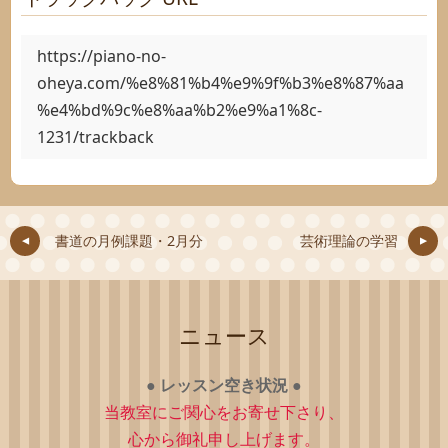
https://piano-no-
oheya.com/%e8%81%b4%e9%9f%b3%e8%87%aa
%e4%bd%9c%e8%aa%b2%e9%a1%8c-
1231/trackback
書道の月例課題・2月分
芸術理論の学習
ニュース
●
レッスン空き状況
●
当教室にご関心をお寄せ下さり、
心から御礼申し上げます。