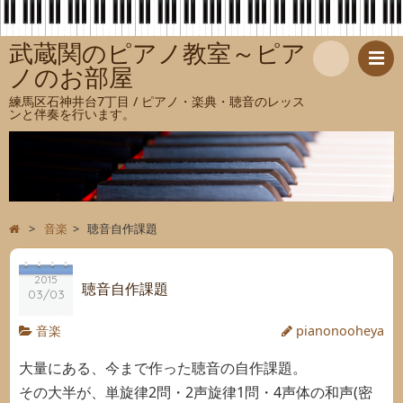
武蔵関のピアノ教室～ピア
ノのお部屋
検
練馬区石神井台7丁目 / ピアノ・楽典・聴音のレッス
ンと伴奏を行います。
索
>
音楽
>
聴音自作課題
2015
聴音自作課題
03/03
音楽
pianonooheya
大量にある、今まで作った聴音の自作課題。
その大半が、単旋律2問・2声旋律1問・4声体の和声(密