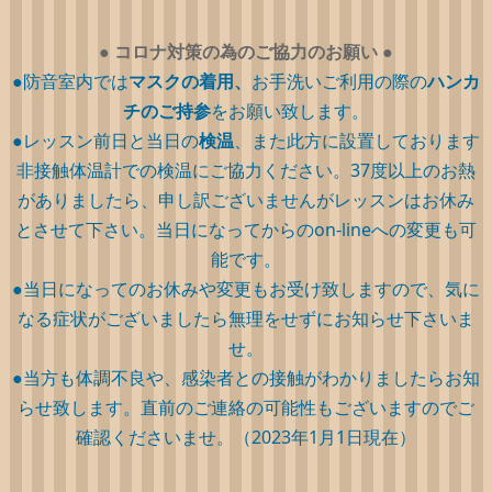
●
コロナ対策の為のご協力のお願い
●
●防音室内では
マスクの着用、
お手洗いご利用の際の
ハンカ
チのご持参
をお願い致します。
●レッスン前日と当日の
検温
、また此方に設置しております
非接触体温計での検温にご協力ください。37度以上のお熱
がありましたら、申し訳ございませんがレッスンはお休み
とさせて下さい。当日になってからのon-lineへの変更も可
能です。
●当日になってのお休みや変更もお受け致しますので、気に
なる症状がございましたら無理をせずにお知らせ下さいま
せ。
●当方も体調不良や、感染者との接触がわかりましたらお知
らせ致します。直前のご連絡の可能性もございますのでご
確認くださいませ。（2023年1月1日現在）