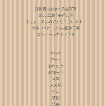
謙慎書道会展の作品写真
第83回謙慎書道会展
明けましておめでとうございます。
有線Lanケーブルの配線工事
コンクールで上位入賞
news
アート
お出かけ
お知らせ
書道
未分類
生活
芸術
読書