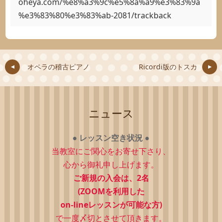
oheya.com/%e8%a3%9c%e5%8a%a9%e3%83%9a
%e3%83%80%e3%83%ab-2081/trackback
オペラの稽古ピアノ
Ricordi版のトスカ
ニュース
●
レッスン空き状況
●
当教室にご関心をお寄せ下さり、
心から御礼申し上げます。
ご新規の入会は、2
名
(ZOOMを利用した
on-lineレッスンが可能な方)
で一度〆切とさせて頂きます。