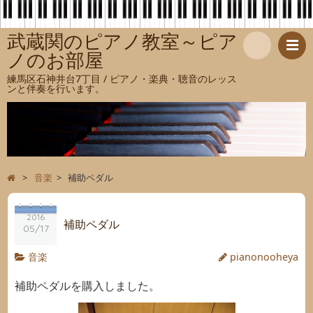
武蔵関のピアノ教室～ピア
ノのお部屋
検
練馬区石神井台7丁目 / ピアノ・楽典・聴音のレッス
ンと伴奏を行います。
索
>
音楽
>
補助ペダル
2016
補助ペダル
05/17
音楽
pianonooheya
補助ペダルを購入しました。