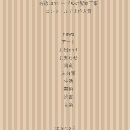
有線Lanケーブルの配線工事
コンクールで上位入賞
news
アート
お出かけ
お知らせ
書道
未分類
生活
芸術
読書
音楽
2026年8月