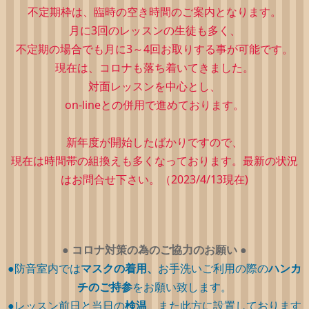
不定期枠は、
臨時の空き時間のご案内となります。
月に3回のレッスンの生徒も多く、
不定期の場合でも月に3～4回お取りする事が可能です。
現在は、コロナも落ち着いてきました。
対面レッスンを中心とし、
on-lineとの併用で進めております。
新年度が開始したばかりですので、
現在は時間帯の組換えも多くなっております。最新の状況
はお問合せ下さい。（2023/4/13現在)
●
コロナ対策の為のご協力のお願い
●
●防音室内では
マスクの着用、
お手洗いご利用の際の
ハンカ
チのご持参
をお願い致します。
●レッスン前日と当日の
検温
、また此方に設置しております