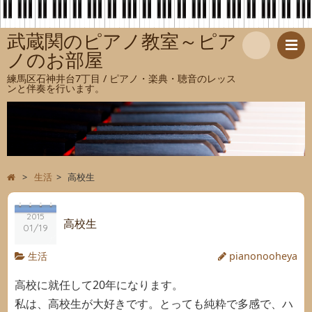
武蔵関のピアノ教室～ピア
ノのお部屋
検
練馬区石神井台7丁目 / ピアノ・楽典・聴音のレッス
ンと伴奏を行います。
索
>
生活
>
高校生
2015
高校生
01/19
生活
pianonooheya
高校に就任して20年になります。
私は、高校生が大好きです。とっても純粋で多感で、ハ