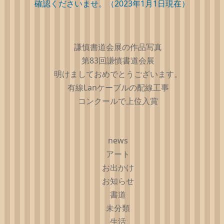
確認くださいませ。（2023年1月1日現在）
謙慎書道会展の作品写真
第83回謙慎書道会展
明けましておめでとうございます。
有線Lanケーブルの配線工事
コンクールで上位入賞
news
アート
お出かけ
お知らせ
書道
未分類
生活