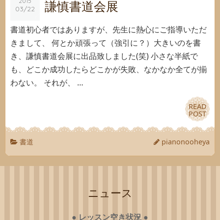
2015
2015
謙慎書道会展
03/22
03/22
書道初心者ではありますが、先生に熱心にご指導いただ
きまして、 何とか頑張って（強引に？）大きいのを書
き、謙慎書道会展に出品致しました(笑) 小さな半紙で
も、どこか成功したらどこかが失敗、なかなか全てが揃
わない。 それが、 …
READ
READ
POST
POST
書道
pianonooheya
ニュース
●
レッスン空き状況
●