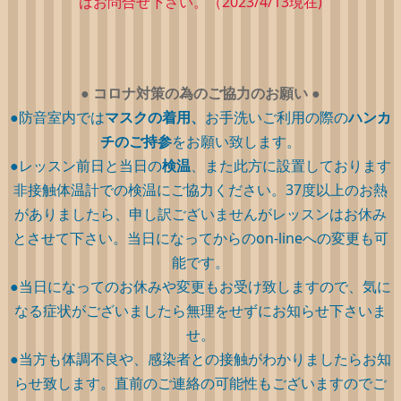
はお問合せ下さい。（2023/4/13現在)
●
コロナ対策の為のご協力のお願い
●
●防音室内では
マスクの着用、
お手洗いご利用の際の
ハンカ
チのご持参
をお願い致します。
●レッスン前日と当日の
検温
、また此方に設置しております
非接触体温計での検温にご協力ください。37度以上のお熱
がありましたら、申し訳ございませんがレッスンはお休み
とさせて下さい。当日になってからのon-lineへの変更も可
能です。
●当日になってのお休みや変更もお受け致しますので、気に
なる症状がございましたら無理をせずにお知らせ下さいま
せ。
●当方も体調不良や、感染者との接触がわかりましたらお知
らせ致します。直前のご連絡の可能性もございますのでご