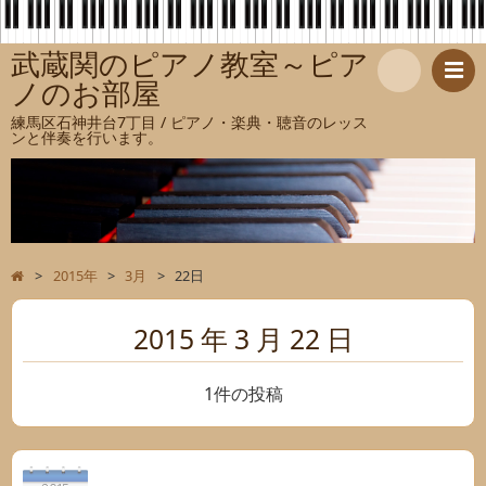
武蔵関のピアノ教室～ピア
ノのお部屋
検
練馬区石神井台7丁目 / ピアノ・楽典・聴音のレッス
ンと伴奏を行います。
索
>
2015年
>
3月
>
22日
2015 年 3 月 22 日
1件の投稿