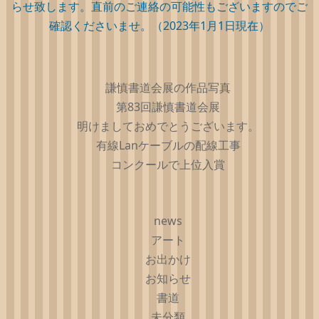
らせ致します。直前のご連絡の可能性もございますのでご
確認くださいませ。（2023年1月1日現在）
謙慎書道会展の作品写真
第83回謙慎書道会展
明けましておめでとうございます。
有線Lanケーブルの配線工事
コンクールで上位入賞
news
アート
お出かけ
お知らせ
書道
未分類