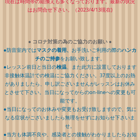
現在は時間帯の組換えも多くなっております。最新の状況
はお問合せ下さい。（2023/4/13現在)
●
コロナ対策の為のご協力のお願い
●
●防音室内では
マスクの着用、
お手洗いご利用の際の
ハンカ
チのご持参
をお願い致します。
●レッスン前日と当日の
検温
、また此方に設置しております
非接触体温計での検温にご協力ください。37度以上のお熱
がありましたら、申し訳ございませんがレッスンはお休み
とさせて下さい。当日になってからのon-lineへの変更も可
能です。
●当日になってのお休みや変更もお受け致しますので、気に
なる症状がございましたら無理をせずにお知らせ下さいま
せ。
●当方も体調不良や、感染者との接触がわかりましたらお知