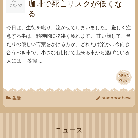
珈琲で死亡リスクが低くな
2015
2015
05/07
05/07
る
今日は、生徒を叱り、泣かせてしまいました。 厳しく注
意する事は、精神的に物凄く疲れます。 甘い顔して、当
たりの優しい言葉をかける方が、どれだけ楽か… 今向き
合うべき事で、小さな心掛けで出来る事から逃げている
人には、 妥協 …
READ
READ
POST
POST
生活
pianonooheya
ニュース