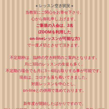
●
レッスン空き状況
●
当教室にご関心をお寄せ下さり、
心から御礼申し上げます。
ご新規の入会は、2
名
(ZOOMを利用した
on-lineレッスンが可能な方)
で一度〆切とさせて頂きます。
不定期枠は、
臨時の空き時間のご案内となります。
月に3回のレッスンの生徒も多く、
不定期の場合でも月に3～4回お取りする事が可能です。
現在は、コロナも落ち着いてきました。
対面レッスンを中心とし、
on-lineとの併用で進めております。
新年度が開始したばかりですので、