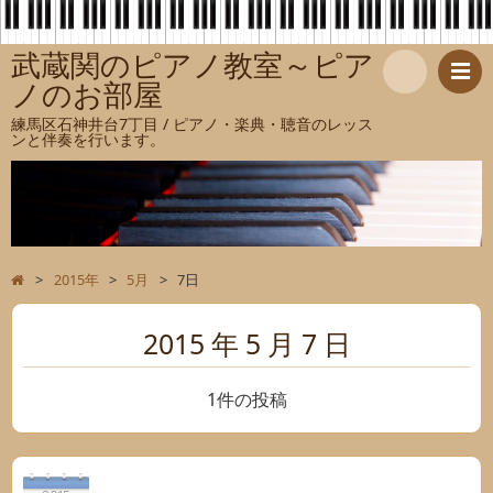
武蔵関のピアノ教室～ピア
ノのお部屋
検
練馬区石神井台7丁目 / ピアノ・楽典・聴音のレッス
ンと伴奏を行います。
索
>
2015年
>
5月
>
7日
2015 年 5 月 7 日
1件の投稿