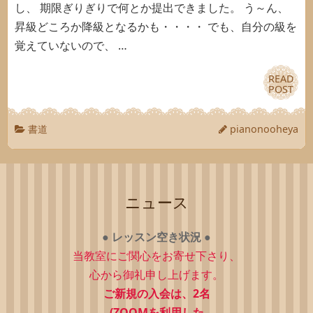
し、 期限ぎりぎりで何とか提出できました。 う～ん、
昇級どころか降級となるかも・・・・ でも、自分の級を
覚えていないので、 …
READ
READ
POST
POST
書道
pianonooheya
ニュース
●
レッスン空き状況
●
当教室にご関心をお寄せ下さり、
心から御礼申し上げます。
ご新規の入会は、2
名
(ZOOMを利用した