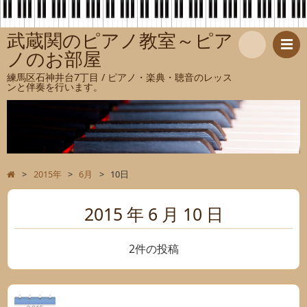
武蔵関のピアノ教室～ピア
ノのお部屋
検
練馬区石神井台7丁目 / ピアノ・楽典・聴音のレッス
ンと伴奏を行います。
索
>
2015年
>
6月
>
10日
2015 年 6 月 10 日
2件の投稿