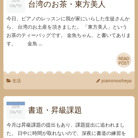
2015
2015
台湾のお茶・東方美人
06/10
06/10
今日、ピアノのレッスンに我が家にいらした生徒さんか
ら、 台湾のお土産を頂きました。 「東方美人」という
お茶のティーバッグです。 金魚ちゃん、と書いてありま
す。 金魚 …
READ
READ
POST
POST
生活
pianonooheya
2015
2015
書道・昇級課題
06/10
06/10
今月は昇級課題の提出もあり、課題提出に追われまし
た。 日中に時間が取れないので、深夜に書道の練習を