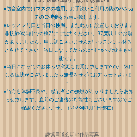
●
コロナ対策の為のご協力のお願い
●
●防音室内では
マスクの着用、
お手洗いご利用の際の
ハンカ
チのご持参
をお願い致します。
●レッスン前日と当日の
検温
、また此方に設置しております
非接触体温計での検温にご協力ください。37度以上のお熱
がありましたら、申し訳ございませんがレッスンはお休み
とさせて下さい。当日になってからのon-lineへの変更も可
能です。
●当日になってのお休みや変更もお受け致しますので、気に
なる症状がございましたら無理をせずにお知らせ下さいま
せ。
●当方も体調不良や、感染者との接触がわかりましたらお知
らせ致します。直前のご連絡の可能性もございますのでご
確認くださいませ。（2023年1月1日現在）
謙慎書道会展の作品写真