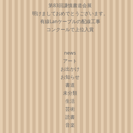
第83回謙慎書道会展
明けましておめでとうございます。
有線Lanケーブルの配線工事
コンクールで上位入賞
news
アート
お出かけ
お知らせ
書道
未分類
生活
芸術
読書
音楽