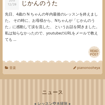
2015
2015
じかんのうた
12/28
12/28
先日、4歳の N ちゃんの年内最後のレッスンを終えまし
た。 その時に、お母様から、Nちゃんが「じかんのう
た」に感動して涙を流した、 というお話を聞きました。
私は知らなかったので、youtubeのURLをメールで教え
ても …
READ
READ
POST
POST
音楽
pianonooheya
ニュース
●
レッスン空き状況
●