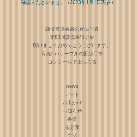
確認くださいませ。（2023年1月1日現在）
謙慎書道会展の作品写真
第83回謙慎書道会展
明けましておめでとうございます。
有線Lanケーブルの配線工事
コンクールで上位入賞
news
アート
お出かけ
お知らせ
書道
未分類
生活