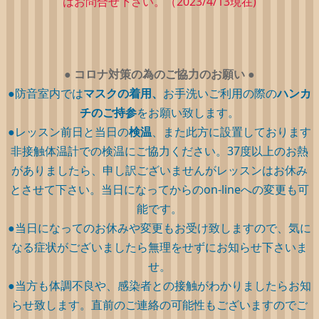
はお問合せ下さい。（2023/4/13現在)
●
コロナ対策の為のご協力のお願い
●
●防音室内では
マスクの着用、
お手洗いご利用の際の
ハンカ
チのご持参
をお願い致します。
●レッスン前日と当日の
検温
、また此方に設置しております
非接触体温計での検温にご協力ください。37度以上のお熱
がありましたら、申し訳ございませんがレッスンはお休み
とさせて下さい。当日になってからのon-lineへの変更も可
能です。
●当日になってのお休みや変更もお受け致しますので、気に
なる症状がございましたら無理をせずにお知らせ下さいま
せ。
●当方も体調不良や、感染者との接触がわかりましたらお知
らせ致します。直前のご連絡の可能性もございますのでご