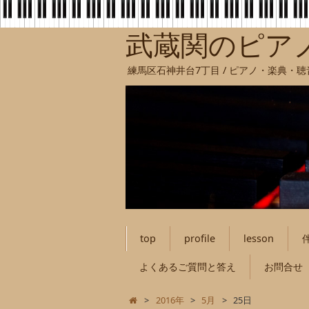
武蔵関のピア
練馬区石神井台7丁目 / ピアノ・楽典・
top
profile
lesson
よくあるご質問と答え
お問合せ
>
2016年
>
5月
>
25日