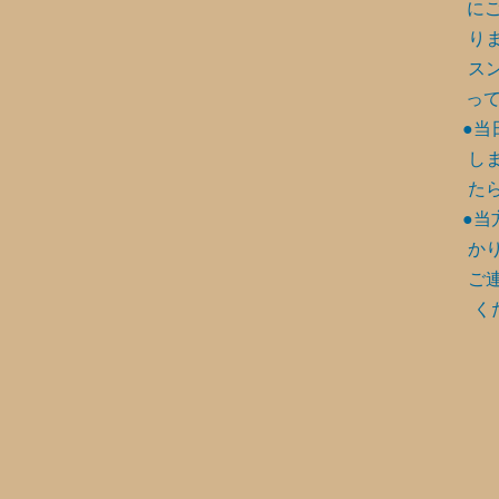
に
り
ス
って
●当
し
た
●当
か
ご
く