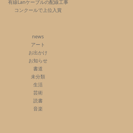
有線Lanケーブルの配線工事
コンクールで上位入賞
news
アート
お出かけ
お知らせ
書道
未分類
生活
芸術
読書
音楽