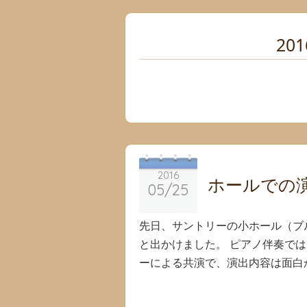
201
2016
2016
ホールでの
05/25
05/25
先日、サントリーの小ホール（ブ
と出かけました。 ピアノ伴奏で
ーによる共演で、演出内容は面白か