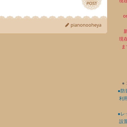
現
POST
POST
o
pianonooheya
現
ま
●
●防
利
●レ
設