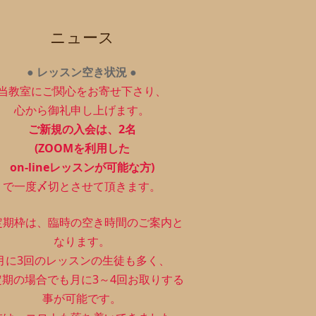
ニュース
●
レッスン空き状況
●
当教室にご関心をお寄せ下さり、
心から御礼申し上げます。
ご新規の入会は、2
名
(ZOOMを利用した
on-lineレッスンが可能な方)
で一度〆切とさせて頂きます。
定期枠は、
臨時の空き時間のご案内と
なります。
月に3回のレッスンの生徒も多く、
定期の場合でも月に3～4回お取りする
事が可能です。