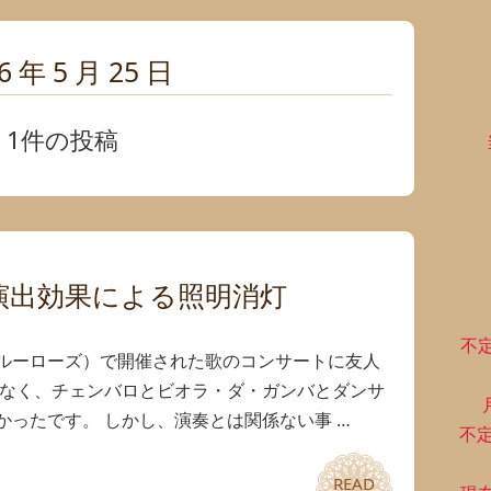
6 年 5 月 25 日
1件の投稿
演出効果による照明消灯
不
ルーローズ）で開催された歌のコンサートに友人
はなく、チェンバロとビオラ・ダ・ガンバとダンサ
ったです。 しかし、演奏とは関係ない事 …
不
READ
READ