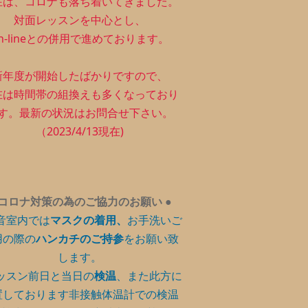
在は、コロナも落ち着いてきました。
対面レッスンを中心とし、
n-lineとの併用で進めております。
新年度が開始したばかりですので、
在は時間帯の組換えも多くなっており
す。最新の状況はお問合せ下さい。
（2023/4/13現在)
コロナ対策の為のご協力のお願い
●
音室内では
マスクの着用、
お手洗いご
用の際の
ハンカチのご持参
をお願い致
します。
ッスン前日と当日の
検温
、また此方に
置しております非接触体温計での検温