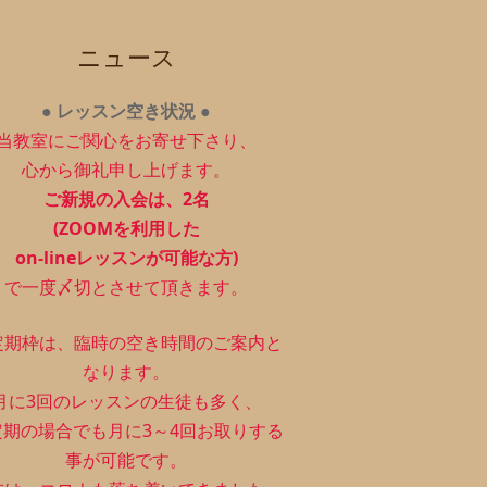
ニュース
●
レッスン空き状況
●
当教室にご関心をお寄せ下さり、
心から御礼申し上げます。
ご新規の入会は、2
名
(ZOOMを利用した
on-lineレッスンが可能な方)
で一度〆切とさせて頂きます。
定期枠は、
臨時の空き時間のご案内と
なります。
月に3回のレッスンの生徒も多く、
定期の場合でも月に3～4回お取りする
事が可能です。