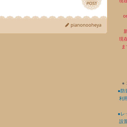
現
POST
POST
o
pianonooheya
現
ま
●
●防
利
●レ
設