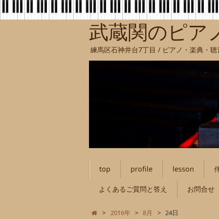
武蔵関のピア
練馬区石神井台7丁目 / ピアノ・楽典・
top
profile
lesson
よくあるご質問と答え
お問合せ
>
2016年
>
8月
>
24日