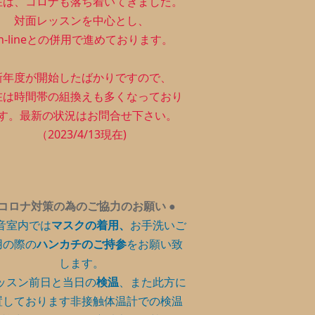
在は、コロナも落ち着いてきました。
対面レッスンを中心とし、
n-lineとの併用で進めております。
新年度が開始したばかりですので、
在は時間帯の組換えも多くなっており
す。最新の状況はお問合せ下さい。
（2023/4/13現在)
コロナ対策の為のご協力のお願い
●
音室内では
マスクの着用、
お手洗いご
用の際の
ハンカチのご持参
をお願い致
します。
ッスン前日と当日の
検温
、また此方に
置しております非接触体温計での検温