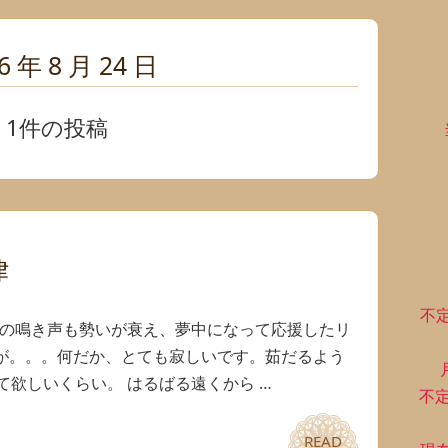
6 年 8 月 24 日
1件の投稿
律
不
ミの鳴き声も勢いが衰え、夢中になって応援したリ
秋物が。。。何だか、とても寂しいです。茹だるよう
欲しいくらい。 はるばる遠くから …
不
READ
READ