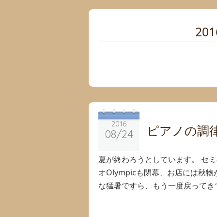
201
2016
2016
ピアノの調
08/24
08/24
夏が終わろうとしています。 セ
オOlympicも閉幕、お店には
な猛暑ですら、もう一度戻ってきて