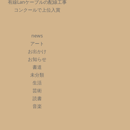
有線Lanケーブルの配線工事
コンクールで上位入賞
news
アート
お出かけ
お知らせ
書道
未分類
生活
芸術
読書
音楽