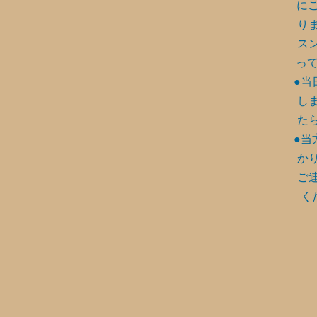
に
り
ス
って
●当
し
た
●当
か
ご
く