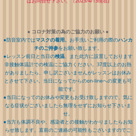
はお問合せ下さい。（2023/4/13現在)
●
コロナ対策の為のご協力のお願い
●
●防音室内では
マスクの着用、
お手洗いご利用の際の
ハンカ
チのご持参
をお願い致します。
●レッスン前日と当日の
検温
、また此方に設置しております
非接触体温計での検温にご協力ください。37度以上のお熱
がありましたら、申し訳ございませんがレッスンはお休み
とさせて下さい。当日になってからのon-lineへの変更も可
能です。
●当日になってのお休みや変更もお受け致しますので、気に
なる症状がございましたら無理をせずにお知らせ下さいま
せ。
●当方も体調不良や、感染者との接触がわかりましたらお知
らせ致します。直前のご連絡の可能性もございますのでご