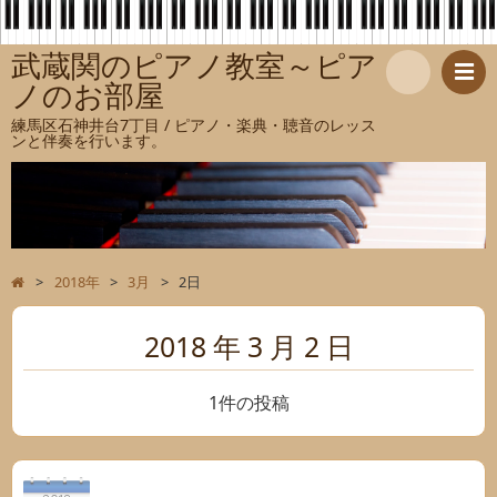
武蔵関のピアノ教室～ピア
ノのお部屋
検
練馬区石神井台7丁目 / ピアノ・楽典・聴音のレッス
ンと伴奏を行います。
索
>
2018年
>
3月
>
2日
2018 年 3 月 2 日
1件の投稿