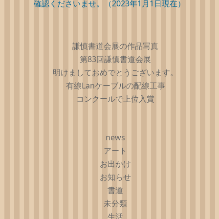
確認くださいませ。（2023年1月1日現在）
謙慎書道会展の作品写真
第83回謙慎書道会展
明けましておめでとうございます。
有線Lanケーブルの配線工事
コンクールで上位入賞
news
アート
お出かけ
お知らせ
書道
未分類
生活