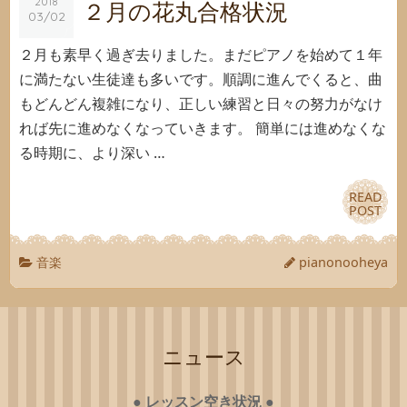
2018
2018
２月の花丸合格状況
03/02
03/02
２月も素早く過ぎ去りました。まだピアノを始めて１年
に満たない生徒達も多いです。順調に進んでくると、曲
もどんどん複雑になり、正しい練習と日々の努力がなけ
れば先に進めなくなっていきます。 簡単には進めなくな
る時期に、より深い …
READ
READ
POST
POST
音楽
pianonooheya
ニュース
●
レッスン空き状況
●