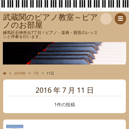
武蔵関のピアノ教室～ピア
ノのお部屋
検
練馬区石神井台7丁目 / ピアノ・楽典・聴音のレッス
ンと伴奏を行います。
索
>
2016年
>
7月
>
11日
2016 年 7 月 11 日
1件の投稿