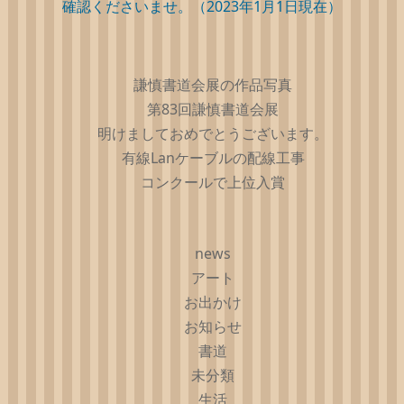
確認くださいませ。（2023年1月1日現在）
謙慎書道会展の作品写真
第83回謙慎書道会展
明けましておめでとうございます。
有線Lanケーブルの配線工事
コンクールで上位入賞
news
アート
お出かけ
お知らせ
書道
未分類
生活