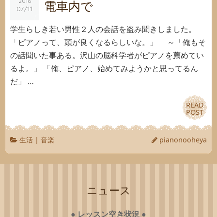
2016
2016
電車内で
07/11
07/11
学生らしき若い男性２人の会話を盗み聞きしました。
「ピアノって、頭が良くなるらしいな。」 ～「俺もそ
の話聞いた事ある。沢山の脳科学者がピアノを薦めてい
るよ。」 「俺、ピアノ、始めてみようかと思ってるん
だ」 …
READ
READ
POST
POST
生活
|
音楽
pianonooheya
ニュース
●
レッスン空き状況
●