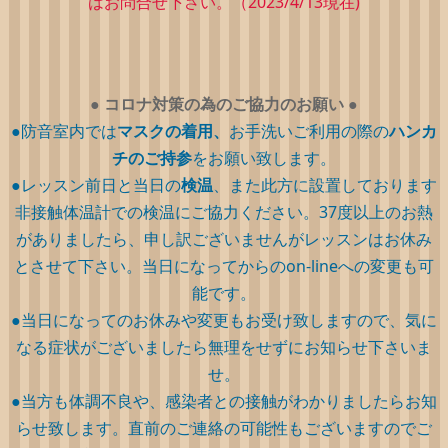
はお問合せ下さい。（2023/4/13現在)
●
コロナ対策の為のご協力のお願い
●
●防音室内では
マスクの着用、
お手洗いご利用の際の
ハンカ
チのご持参
をお願い致します。
●レッスン前日と当日の
検温
、また此方に設置しております
非接触体温計での検温にご協力ください。37度以上のお熱
がありましたら、申し訳ございませんがレッスンはお休み
とさせて下さい。当日になってからのon-lineへの変更も可
能です。
●当日になってのお休みや変更もお受け致しますので、気に
なる症状がございましたら無理をせずにお知らせ下さいま
せ。
●当方も体調不良や、感染者との接触がわかりましたらお知
らせ致します。直前のご連絡の可能性もございますのでご