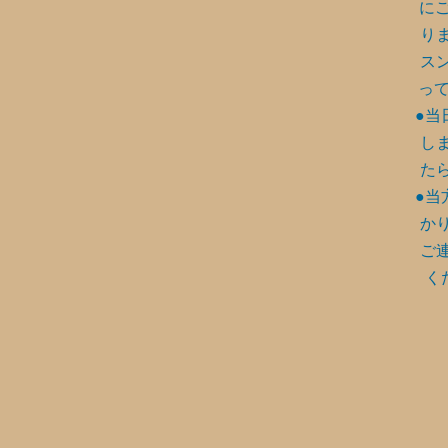
に
り
ス
って
●当
し
た
●当
か
ご
く