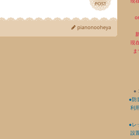
現
POST
POST
o
pianonooheya
現
ま
●
●防
利
●レ
設