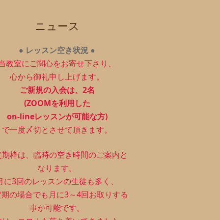
ニュース
●
レッスン空き状況
●
当教室にご関心をお寄せ下さり、
心から御礼申し上げます。
ご新規の入会は、2
名
(ZOOMを利用した
on-lineレッスンが可能な方)
で一度〆切とさせて頂きます。
定期枠は、
臨時の空き時間のご案内と
なります。
月に3回のレッスンの生徒も多く、
定期の場合でも月に3～4回お取りする
事が可能です。