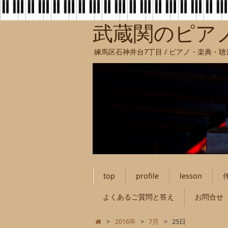
武蔵関のピア
練馬区石神井台7丁目 / ピアノ・楽典・
top
profile
lesson
よくあるご質問と答え
お問合せ
>
2016年
>
7月
>
25日