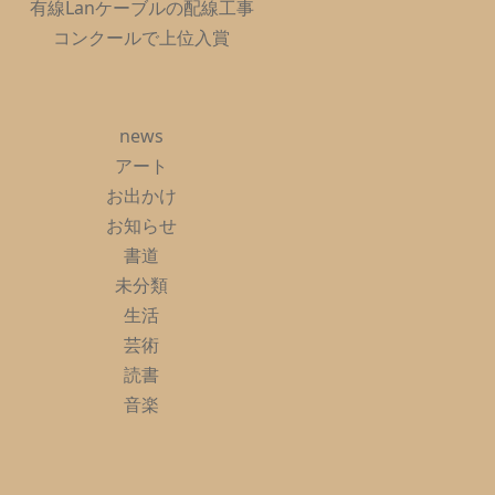
有線Lanケーブルの配線工事
コンクールで上位入賞
news
アート
お出かけ
お知らせ
書道
未分類
生活
芸術
読書
音楽