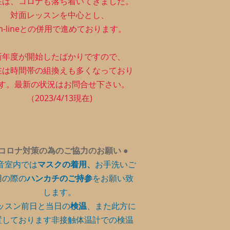
在は、コロナも落ち着いてきました。
対面レッスンを中心とし、
n-lineとの併用で進めております。
新年度が開始したばかりですので、
在は時間帯の組換えも多くなっており
す。最新の状況はお問合せ下さい。
（2023/4/13現在)
コロナ対策の為のご協力のお願い
●
音室内では
マスクの着用、
お手洗いご
用の際の
ハンカチのご持参
をお願い致
します。
ッスン前日と当日の
検温
、また此方に
置しております非接触体温計での検温