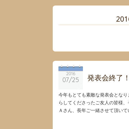
201
2016
2016
発表会終了
07/25
07/25
今年もとても素敵な発表会となり
らしてくださったご友人の皆様、
Ａさん、長年ご一緒させて頂いてい